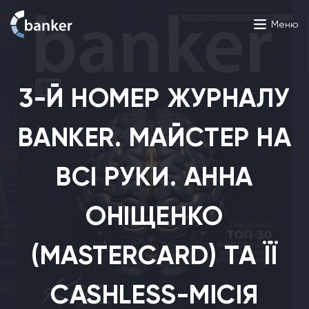
Меню
3-Й НОМЕР ЖУРНАЛУ
BANKER. МАЙСТЕР НА
ВСІ РУКИ. АННА
ОНІЩЕНКО
По-русски
(MASTERCARD) ТА ЇЇ
UA
RU
CASHLESS-МІСІЯ