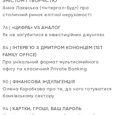
ЗМІСТОМ І ТВОРЧІСТЮ
Анна Лаєвська («Інтергал-Буд») про
столичний ринок елітної нерухомості
76 |
«ЦИФРА» VS АНАЛОГ
Як не загубитися в інвестиційних джунглях
84 |
ІНТЕРВ’Ю З ДМИТРОМ КОНОНЦЕМ (1ST
FAMILY OFFICE)
Про унікальний формат мультисімейного
офісу та класичний Private Banking
90 |
ФІНАНСОВА ІНДУЛЬГЕНЦІЯ
Олена Коробкова про те, до чого готуватися
банківському сектору
94 |
КАРТКИ, ГРОШІ, ВАШ ПАРОЛЬ