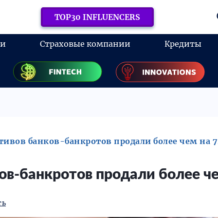
TOP30 INFLUENCERS
ки
Страховые компании
Кредиты
ктивов банков-банкротов продали более чем на 7
ков-банкротов продали более че
ть