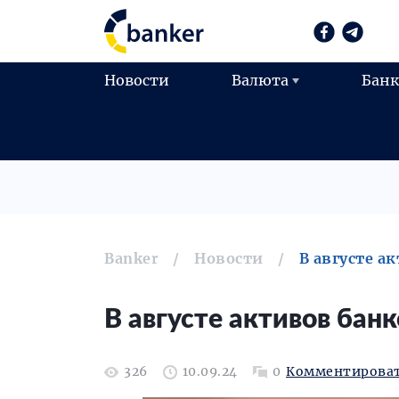
Новости
Валюта
Бан
Banker
Новости
В августе а
В августе активов бан
326
10.09.24
0
Комментирова