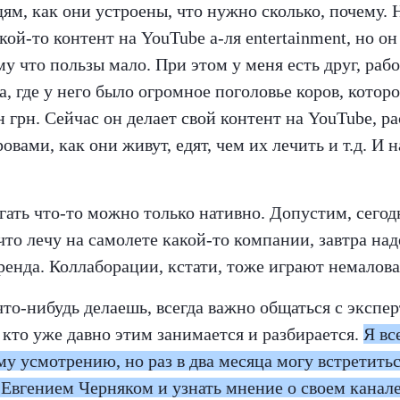
ям, как они устроены, что нужно сколько, почему.
кой-то контент на YouTube а-ля entertainment, но он
му что пользы мало. При этом у меня есть друг, раб
ta, где у него было огромное поголовье коров, которо
 грн. Сейчас он делает свой контент на YouTube, ра
овами, как они живут, едят, чем их лечить и т.д. И 
ать что-то можно только нативно. Допустим, сегодн
 что лечу на самолете какой-то компании, завтра на
ренда. Коллаборации, кстати, тоже играют немалов
что-нибудь делаешь, всегда важно общаться с экспер
, кто уже давно этим занимается и разбирается.
Я вс
му усмотрению, но раз в два месяца могу встретить
Евгением Черняком и узнать мнение о своем канале