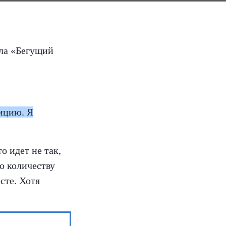
ала «Бегущий
ицию. Я
о идет не так,
по количеству
есте. Хотя