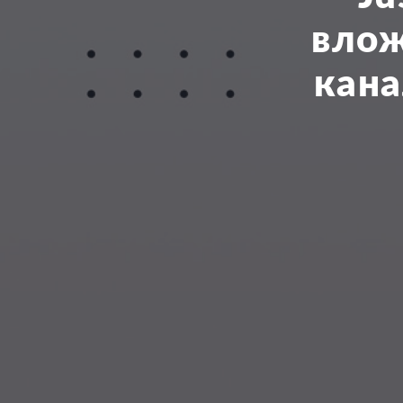
влож
кана