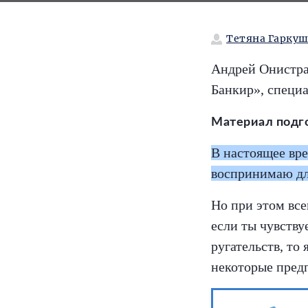
Тетяна Гаркуш
Андрей Онистрат
Банкир», специа
Материал подг
В настоящее вр
воспринимаю для
Но при этом все
если ты чувству
ругательств, то 
некоторые предп