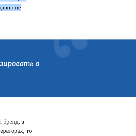
давно не
изировать в
 бренд, а
ераторах, то