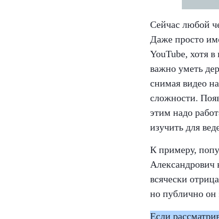
Сейчас любой че
Даже просто име
YouTube, хотя в
важно уметь дер
снимая видео н
сложности. Поя
этим надо работ
изучить для вед
К примеру, попу
Александрович в
всячески отрица
но публично он 
Если рассматрив