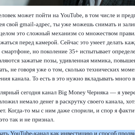
ловек может пойти на YouTube, в том числе и пре
я свой gmail-адрес, ты уже можешь снимать и зали
 целом это сложный механизм со множеством прави
жаться перед камерой. Сейчас это умеет делать ка
а смартфоне, но поколение 35+ испытывает определ
вляются зажатые позы, удивленная мимика, повыше
ать, не говоря уже о том, сколько технических мом
ения канала. То есть в это нужно вкладывать много 
лярный сегодня канал Big Money Черняка — я увере
ложил немало денег в раскрутку своего канала, хот
ет. Когда-то мы с ним даже спорили, и спор я факт
это так и не признал.
ать YouTube-канал как инвестицию и способ продв