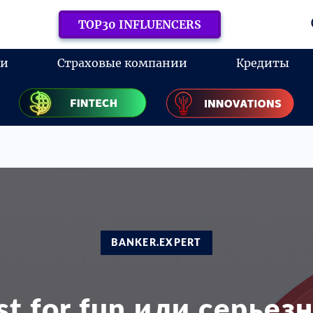
TOP30 INFLUENCERS
ки
Страховые компании
Кредиты
BANKER.EXPERT
st for fun или серьез