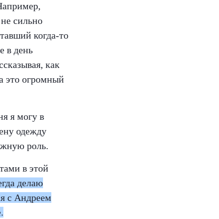
 Например,
 не сильно
отавший когда-то
е в день
ссказывая, как
на это огромный
я я могу в
дену одежду
ажную роль.
тами в этой
егда делаю
ся с Андреем
.