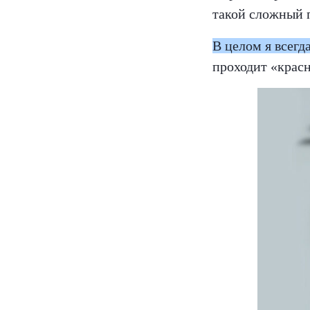
такой сложный п
В целом я всег
проходит «красн