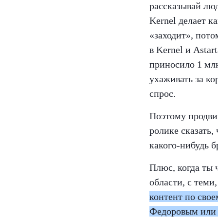
рассказывай люд
Kernel делает ка
«заходит», пото
в Kernel и Astar
приносило 1 млн
ухаживать за кор
спрос.
Поэтому продвиг
ролике сказать,
какого-нибудь б
Плюс, когда ты 
области, с теми
контент по свое
Федоровым или 