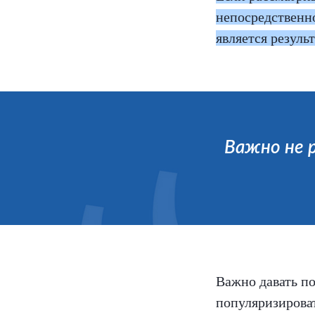
непосредственно
является резуль
Важно не р
Важно давать по
популяризироват