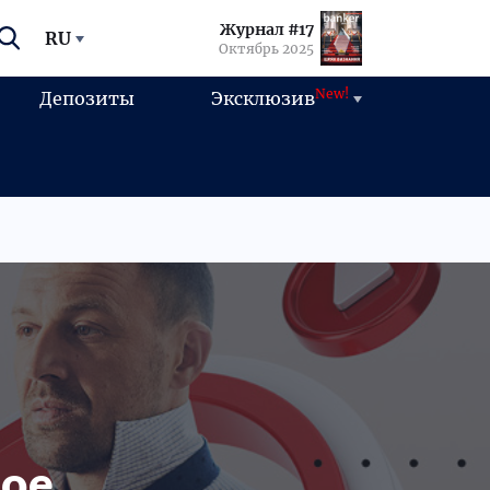
Журнал #17
RU
Октябрь 2025
New!
Депозиты
Эксклюзив
ное