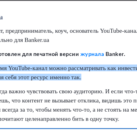
а
, предприниматель, коуч, основатель YouTube-кан
льно для Banker.ua
отовлен для печатной версии
журнала
Banker.
емя YouTube-канал можно рассматривать как инвест
 себя этот ресурс именно так.
гда важно чувствовать свою аудиторию. И если что-т
ешь, что контент не вызывает отклика, видишь это 
я всегда за то, чтобы менять что-то, а не стоять на м
очитают целенаправленно бить в одну точку.