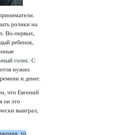
дприниматели.
вать ролики на
л. Во-первых,
ждый ребенок,
енные
нный голос. С
ентов нужно
времени и денег.
н, что Евгений
я он это
ически выиграл,
ижения, то