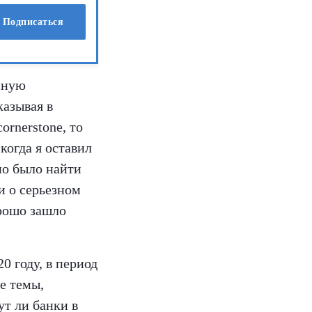
Подписаться
нную
казывая в
ornerstone, то
когда я оставил
но было найти
и о серьезном
орошо зашло
0 году, в период
е темы,
ут ли банки в