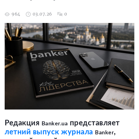
964
03.07.26
0
Редакция
представляет
Banker.ua
летний выпуск журнала
,
Banker