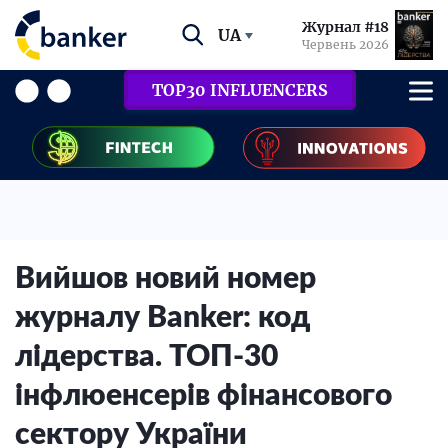
Журнал #18
UA
Червень 2026
TOP30 INFLUENCERS
Вийшов новий номер
журналу Banker: код
лідерства. ТОП-30
інфлюенсерів фінансового
сектору України