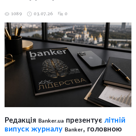
1089
03.07.26
0
Редакція
презентує
літній
Banker.ua
випуск журналу
, головною
Banker