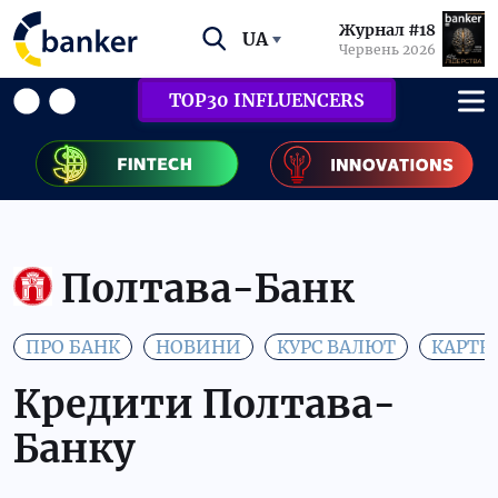
Журнал #18
UA
Червень 2026
TOP30 INFLUENCERS
Полтава-Банк
ПРО БАНК
НОВИНИ
КУРС ВАЛЮТ
КАРТК
Кредити Полтава-
Банку