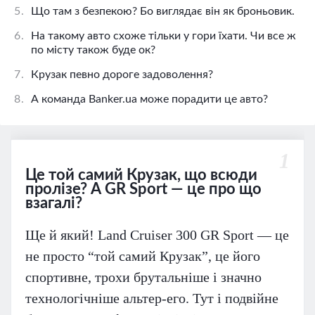
5.
Що там з безпекою? Бо виглядає він як броньовик.
6.
На такому авто схоже тільки у гори їхати. Чи все ж
по місту також буде ок?
7.
Крузак певно дороге задоволення?
8.
А команда Banker.ua може порадити це авто?
1
Це той самий Крузак, що всюди
пролізе? А GR Sport — це про що
взагалі?
Ще й який! Land Cruiser 300 GR Sport — це
не просто “той самий Крузак”, це його
спортивне, трохи брутальніше і значно
технологічніше альтер-его. Тут і подвійне