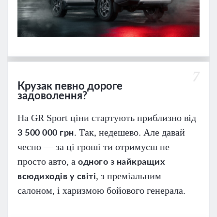
7
Крузак певно дороге
задоволення?
На GR Sport ціни стартують приблизно від
. Так, недешево. Але давай
3 500 000 грн
чесно — за ці гроші ти отримуєш не
просто авто, а
одного з найкращих
, з преміальним
всюдиходів у світі
салоном, і харизмою бойового генерала.