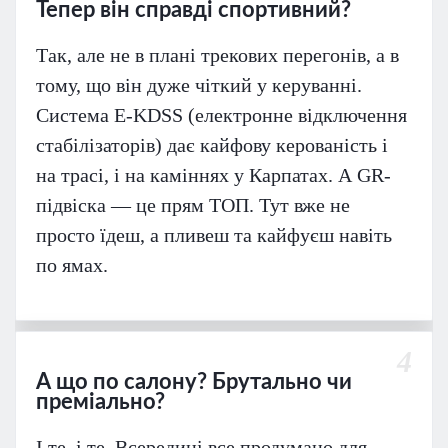
Тепер він справді спортивний?
Так, але не в плані трекових перегонів, а в
тому, що він дуже чіткий у керуванні.
Система E-KDSS (електронне відключення
стабілізаторів) дає кайфову керованість і
на трасі, і на каміннях у Карпатах. А GR-
підвіска — це прям ТОП. Тут вже не
просто їдеш, а пливеш та кайфуєш навіть
по ямах.
4
А що по салону? Брутально чи
преміально?
І те, і те. Всередині все продумано для