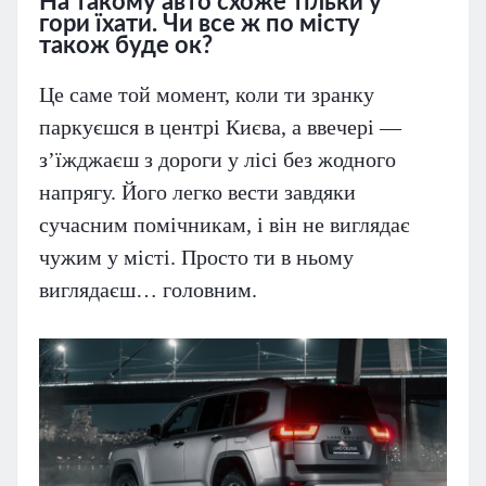
На такому авто схоже тільки у
гори їхати. Чи все ж по місту
також буде ок?
Це саме той момент, коли ти зранку
паркуєшся в центрі Києва, а ввечері —
з’їжджаєш з дороги у лісі без жодного
напрягу. Його легко вести завдяки
сучасним помічникам, і він не виглядає
чужим у місті. Просто ти в ньому
виглядаєш… головним.