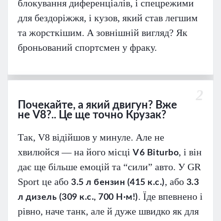
блокування диференціалів, і спецрежими
для бездоріжжя, і кузов, який став легшим
та жорсткішим. А зовнішній вигляд? Як
броньований спортсмен у фраку.
2
Почекайте, а який двигун? Вже
не V8?.. Це ще точно Крузак?
Так, V8 відійшов у минуле. Але не
хвилюйся — на його місці
, і він
V6 Biturbo
дає ще більше емоцій та “сили” авто. У GR
Sport це або
, або
3.5 л бензин (415 к.с.)
3.3
. Їде впевнено і
л дизель (309 к.с., 700 Н·м!)
рівно, наче танк, але й дуже швидко як для