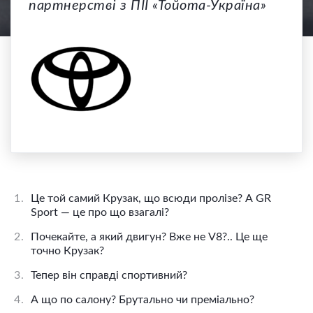
партнерстві з ПІІ «Тойота-Україна»
1.
Це той самий Крузак, що всюди пролізе? А GR
Sport — це про що взагалі?
2.
Почекайте, а який двигун? Вже не V8?.. Це ще
точно Крузак?
3.
Тепер він справді спортивний?
4.
А що по салону? Брутально чи преміально?