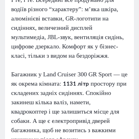
водіїв різного “характеру”: мʼяка шкіра,
алюмінієві вставки, GR-логотипи на
сидіннях, величезний дисплей
мультимедіа, JBL-звук, вентиляція сидінь,
цифрове дзеркало. Комфорт як у бізнес-
класі, тільки з видом на бездоріжжя.
Багажник у Land Cruiser 300 GR Sport — це
як окрема кімната:
простору при
1131 літр
складених задніх сидіннях. Спокійно
закинеш кілька валіз, намети,
квадрокоптер і ще залишиться місце для
собаки. А ще є електропривід дверей
багажника, щоб не возитись з важкими