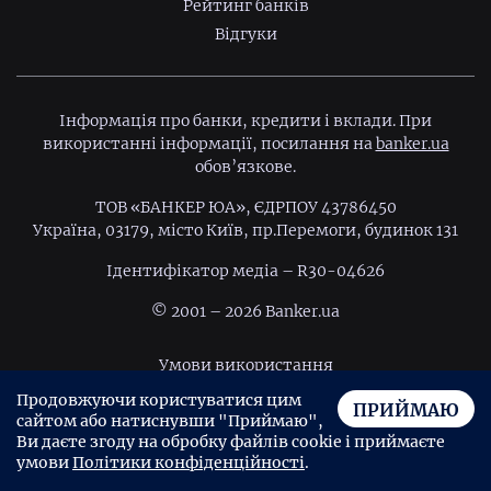
Рейтинг банків
Відгуки
Інформація про банки, кредити і вклади. При
використанні інформації, посилання на
banker.ua
обов’язкове.
ТОВ «БАНКЕР ЮА», ЄДРПОУ 43786450
Україна, 03179, місто Київ, пр.Перемоги, будинок 131
Ідентифiкатор медiа – R30-04626
© 2001 – 2026 Banker.ua
Умови використання
Продовжуючи користуватися цим
Політика конфіденційності
ПРИЙМАЮ
сайтом або натиснувши "Приймаю",
Угода користувача
Ви даєте згоду на обробку файлів cookie і приймаєте
умови
Політики конфіденційності
.