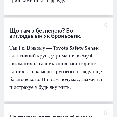
кришками після офроуду.
5
Що там з безпекою? Бо
виглядає він як броньовик.
Так і є. В ньому —
:
Toyota Safety Sense
адаптивний круїз, утримання в смузі,
автоматичне гальмування, моніторинг
сліпих зон, камери кругового огляду і ще
багато всього. Він сам подумає, зважить і
підстрахує у будь яку мить.
6