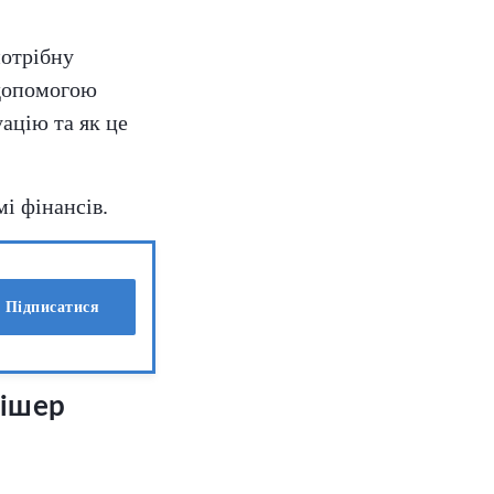
потрібну
 допомогою
ацію та як це
мі фінансів.
Підписатися
Фішер