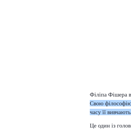
Філіпа Фішера в
Свою філософію 
часу її вивчают
Це один із голов