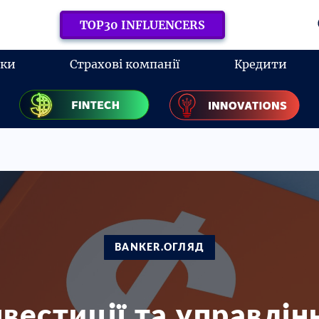
TOP30 INFLUENCERS
нки
Страхові компанії
Кредити
BANKER.ОГЛЯД
нвестиції та управлін