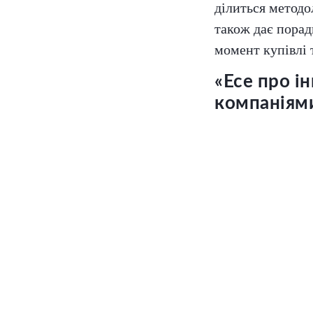
ділиться методо
також дає порад
момент купівлі 
«Есе про і
компаніям