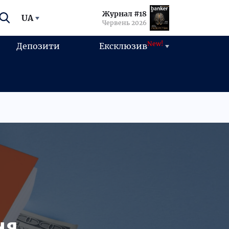
Журнал #18
UA
Червень 2026
New!
Депозити
Ексклюзив
ня