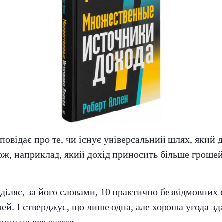
повідає про те, чи існує універсальний шлях, який 
кож, наприклад, який дохід приносить більше грош
діляє, за його словами, 10 практично безвідмовних 
ей. І стверджує, що лише одна, але хороша угода зд
ину на все життя.