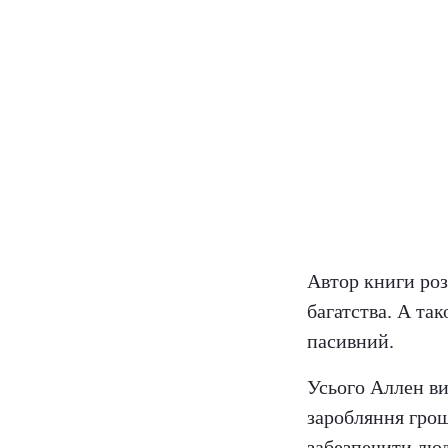
Автор книги роз
багатства. А та
пасивний.
Усього Аллен ви
заробляння грош
забезпечити люд