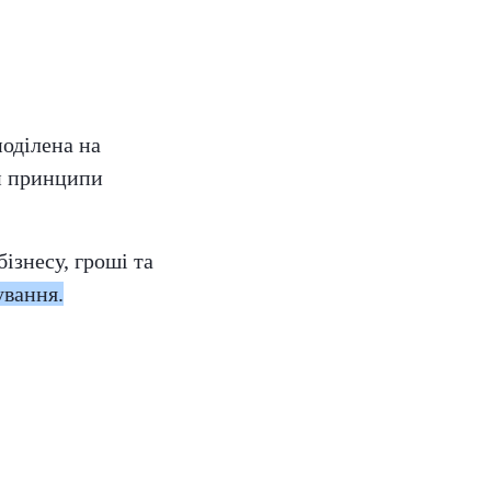
поділена на
 й принципи
ізнесу, гроші та
ування.