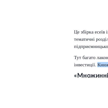
Це збірка есеїв
тематичні розді
підприємницької
Тут багато лако
інвестиції.
Книж
«Множинні