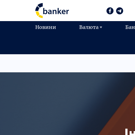
Новини
Валюта
Ба
І