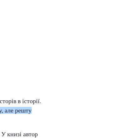
орів в історії.
у, але решту
 У книзі автор