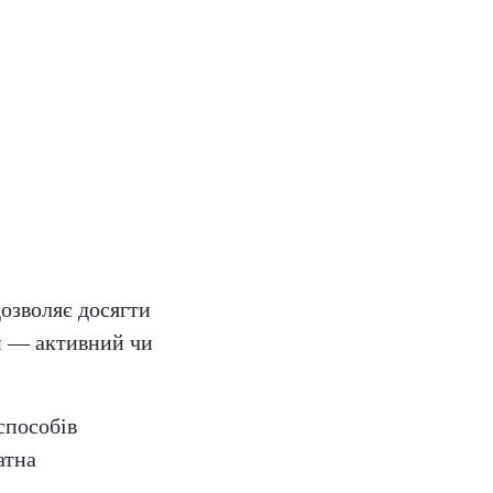
дозволяє досягти
ей — активний чи
способів
атна