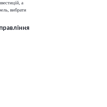
вестицій, а
фель, вибрати
управління