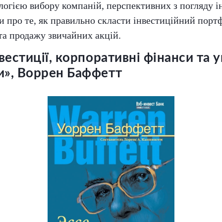
логією вибору компаній, перспективних з погляду ін
и про те, як правильно скласти інвестиційний порт
та продажу звичайних акцій.
нвестиції, корпоративні фінанси та 
и», Воррен Баффетт