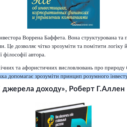
 інвестора Воррена Баффета. Вона структурована та 
ли. Це дозволяє чітко зрозуміти та помітити логіку
 філософії автора.
нічних та афористичних висловлювань про природу б
ка допомагає зрозуміти принцип розумного інвест
 джерела доходу», Роберт Г.Аллен