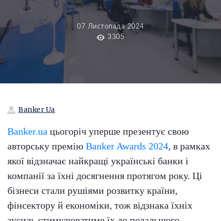
07 Листопада 2024
3305
Banker Ua
Banker.ua
цьогоріч уперше презентує свою
авторську премію
Banker Awards 2024
, в рамках
якої відзначає найкращі українські банки і
компанії за їхні досягнення протягом року. Ці
бізнеси стали рушіями розвитку країни,
фінсектору й економіки, тож відзнака їхніх
зусиль стимулюватиме їх до подальшого