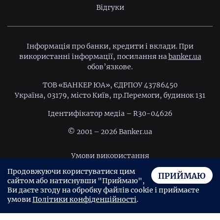
Відгуки
Інформація про банки, кредити і вклади. При
використанні інформації, посилання на
banker.ua
обов’язкове.
ТОВ «БАНКЕР ЮА», ЄДРПОУ 43786450
Україна, 03179, місто Київ, пр.Перемоги, будинок 131
Ідентифiкатор медiа – R30-04626
© 2001 – 2026 Banker.ua
Умови використання
Продовжуючи користуватися цим
Політика конфіденційності
ПРИЙМАЮ
сайтом або натиснувши "Приймаю",
Угода користувача
Ви даєте згоду на обробку файлів cookie і приймаєте
умови
Політики конфіденційності
.