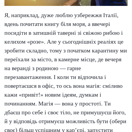
Я, наприклад, дуже люблю узбережжя Італії,
вдень почитати книгу біля моря, а ввечері
посидіти в затишній таверні зі свіжою рибою і
келихом «розе». Але у сьогоднішніх реаліях це
зробити складно, тому з початком карантину ми
переїхали за місто, в камерне місце, де вечеря
на веранді з родиною — гарне
перезавантаження. І коли ти відпочила і
повертаєшся в офіс, то ось вона магія: сміливо
кажи «привіт!» новим ідеям, думкам і
починанням. Магія — вона у простоті. Ти
дбаєш про себе і своє тіло, не примушуєш його,
й у відповідь отримуєш можливість бути (обери
своє) більш успішним у кар’єрі, запустити