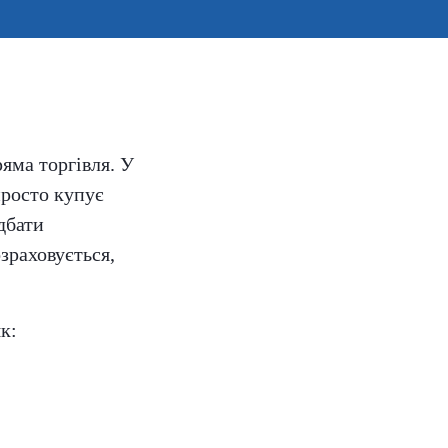
яма торгівля. У
просто купує
дбати
зраховується,
к: