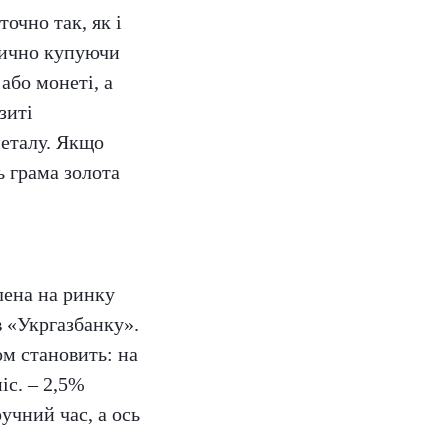
очно так, як і
ктично купуючи
або монеті, а
зиті
металу. Якщо
ь грама золота
лена на ринку
в «Укргазбанку».
ом становить: на
міс. – 2,5%
учний час, а ось