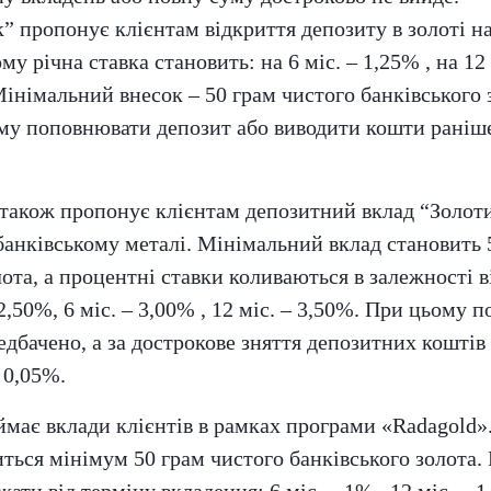
к” пропонує клієнтам відкриття депозиту в золоті на
му річна ставка становить: на 6 міс. – 1,25% , на 12 
 Мінімальний внесок – 50 грам чистого банківського 
му поповнювати депозит або виводити кошти раніш
також пропонує клієнтам депозитний вклад “Золот
анківському металі. Мінімальний вклад становить 
ота, а процентні ставки коливаються в залежності ві
 2,50%, 6 міс. – 3,00% , 12 міс. – 3,50%. При цьому 
едбачено, а за дострокове зняття депозитних кошті
 0,05%.
ймає вклади клієнтів в рамках програми «Radagold
иться мінімум 50 грам чистого банківського золота.