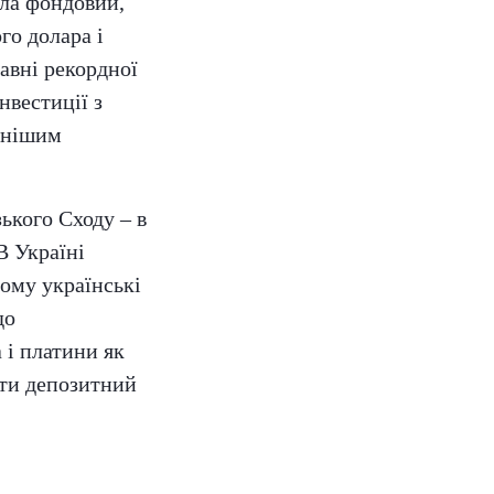
ила фондовий,
го долара і
равні рекордної
нвестиції з
ійнішим
ького Сходу – в
В Україні
ому українські
до
 і платини як
ити депозитний