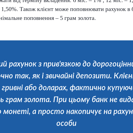
жати від терміну вкладення: 6 міс. – 1% , 12 міс. – 1,
 – 1,50%. Також клієнт може поповнювати рахунок в 
німальне поповнення – 5 грам золота.
й рахунок з прив'язкою до дорогоцінн
чно так, як і звичайні депозити. Кліє
в гривні або доларах, фактично купуюч
ть грам золота. При цьому банк не вида
 монеті, а просто накопичує на рахун
особи