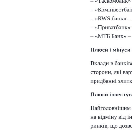
– «Таскомбанк» 
– «Комінвестбан
– «RWS банк» – 
– «Приватбанк» –
– «МТБ Банк» – 
Плюси і мінуси 
Вклади в банківс
сторони, які вар
придбанні злитк
Плюси інвестув
Найголовнішим п
на відміну від 
ринків, що дозв