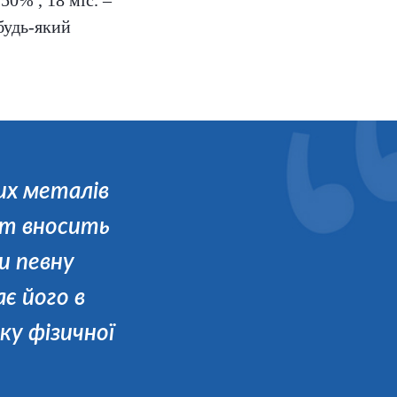
50% , 18 міс. –
будь-який
их металів
нт вносить
и певну
є його в
ку фізичної