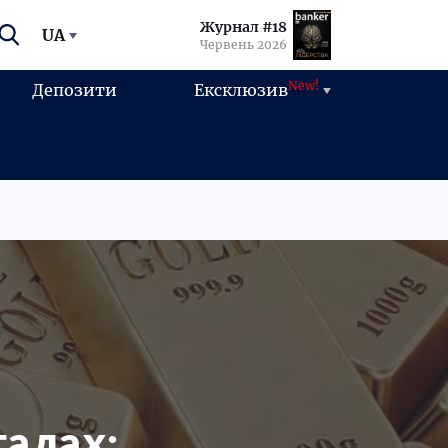
Журнал #18
UA
Червень 2026
New!
Депозити
Ексклюзив
талах: