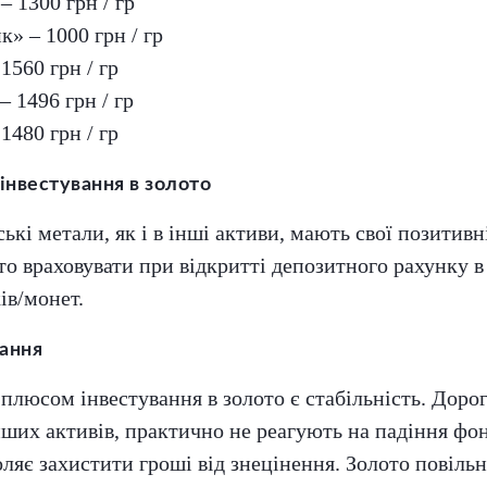
– 1300 грн / гр
к» – 1000 грн / гр
1560 грн / гр
 1496 грн / гр
1480 грн / гр
інвестування в золото
ькі метали, як і в інші активи, мають свої позитивні
то враховувати при відкритті депозитного рахунку в
ів/монет.
ання
люсом інвестування в золото є стабільність. Дорог
інших активів, практично не реагують на падіння фо
оляє захистити гроші від знецінення. Золото повільн