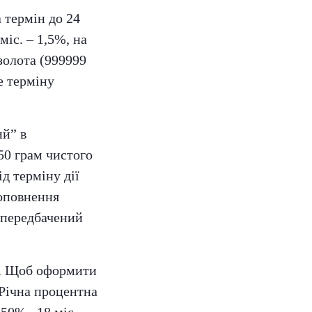
 термін до 24
міс. – 1,5%, на
золота (999999
е терміну
ий” в
50 грам чистого
д терміну дії
поповнення
в передбачений
». Щоб оформити
 Річна процентна