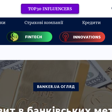
TOP30 INFLUENCERS
нки
Страхові компанії
Кредити
BANKER.UA ОГЛЯД
ит в банківських ме