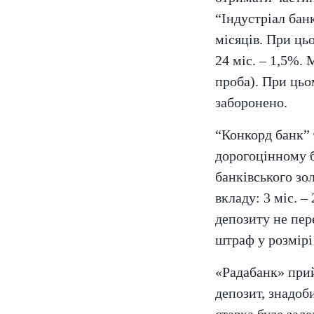
“Індустріал бан
місяців. При цьо
24 міс. – 1,5%.
проба). При цьо
заборонено.
“Конкорд банк” 
дорогоцінному б
банківського зол
вкладу: 3 міс. –
депозиту не пер
штраф у розмірі
«Радабанк» при
депозит, знадоб