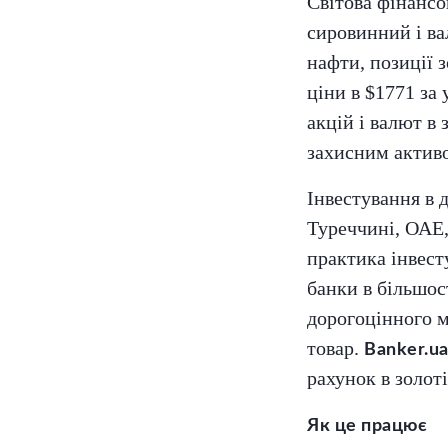
Світова фінансо
сировинний і ва
нафти, позиції 
ціни в $1771 за
акцій і валют в
захисним актив
Інвестування в 
Туреччині, ОАЕ,
практика інвест
банки в більшос
дорогоцінного м
товар.
Banker.u
рахунок в золоті
Як це працює