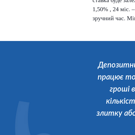
ставка буде зале
1,50% , 24 міс.
зручний час. Мі
Депозитни
працює то
гроші 
кількіс
злитку або