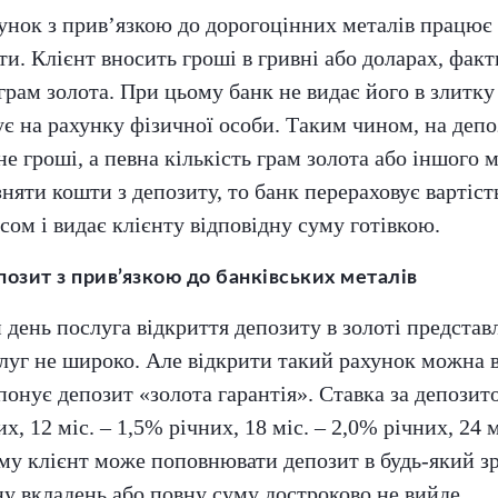
нок з прив’язкою до дорогоцінних металів працює т
ти. Клієнт вносить гроші в гривні або доларах, фа
грам золота. При цьому банк не видає його в злитку 
є на рахунку фізичної особи. Таким чином, на депо
е гроші, а певна кількість грам золота або іншого 
зняти кошти з депозиту, то банк перераховує вартіст
сом і видає клієнту відповідну суму готівкою.
озит з прив’язкою до банківських металів
 день послуга відкриття депозиту в золоті представ
луг не широко. Але відкрити такий рахунок можна 
понує депозит «золота гарантія». Ставка за депозит
их, 12 міс. – 1,5% річних, 18 міс. – 2,0% річних, 24 
му клієнт може поповнювати депозит в будь-який зр
у вкладень або повну суму достроково не вийде.