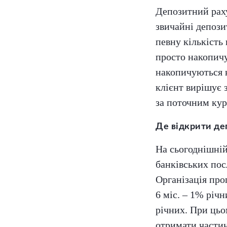
Депозитний раху
звичайні депози
певну кількість 
просто накопичу
накопичуються н
клієнт вирішує 
за поточним кур
Де відкрити деп
На сьогоднішній
банківських пос
Організація про
6 міс. – 1% річн
річних. При цьо
отримати частин