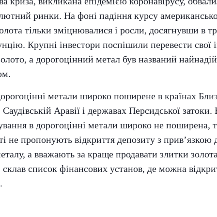
ва криза, викликана епідемією коронавірусу, обвал
лютний ринки. На фоні падіння курсу американсько
золота тільки зміцнювалися і росли, досягнувши в т
 унцію. Крупні інвестори поспішили перевести свої і
 золото, а дорогоцінний метал був названий найнад
ом.
дорогоцінні метали широко поширене в країнах Близ
 Саудівській Аравії і державах Персидської затоки. 
ування в дорогоцінні метали широко не поширена, т
ті не пропонують відкриття депозиту з прив’язкою 
еталу, а вважають за краще продавати злитки золота
склав список фінансових установ, де можна відкр
a
.