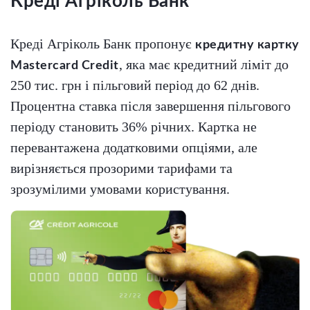
Креді Агріколь Банк
Креді Агріколь Банк пропонує
кредитну картку
, яка має кредитний ліміт до
Mastercard Credit
250 тис. грн і пільговий період до 62 днів.
Процентна ставка після завершення пільгового
періоду становить 36% річних. Картка не
перевантажена додатковими опціями, але
вирізняється прозорими тарифами та
зрозумілими умовами користування.