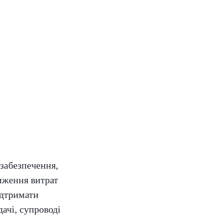
забезпечення,
иження витрат
ідтримати
дачі, супроводі