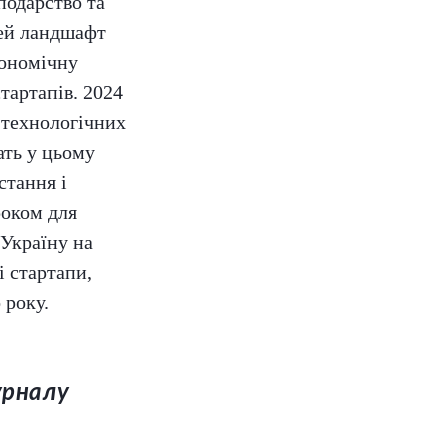
подарство та
цей ландшафт
кономічну
тартапів. 2024
к технологічних
ать у цьому
стання і
роком для
 Україну на
і стартапи,
 року.
урналу