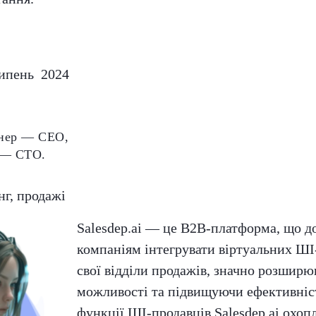
ипень 2024
нер — CEO,
 — CTO.
г, продажі
Salesdep.ai — це B2B-платформа, що д
компаніям інтегрувати віртуальних ШІ
свої відділи продажів, значно розширю
можливості та підвищуючи ефективніс
функції ШІ-продавців Salesdep.ai охо