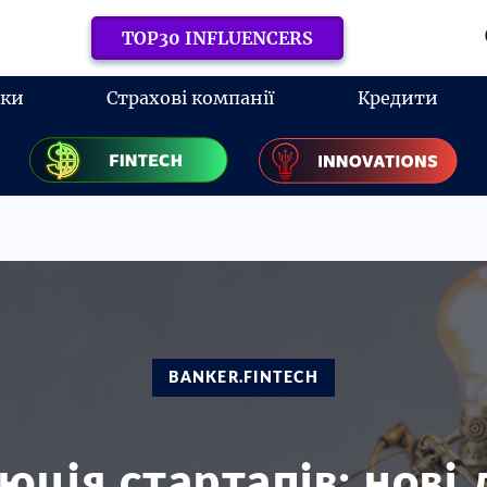
TOP30 INFLUENCERS
нки
Страхові компанії
Кредити
BANKER.FINTECH
юція стартапів: нові 