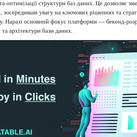
та оптимізації структури баз даних. Це дозволяє з
, зосередивши увагу на ключових рішеннях та страт
у. Наразі основний фокус платформи — бекенд-розр
 та архітектури бази даних.