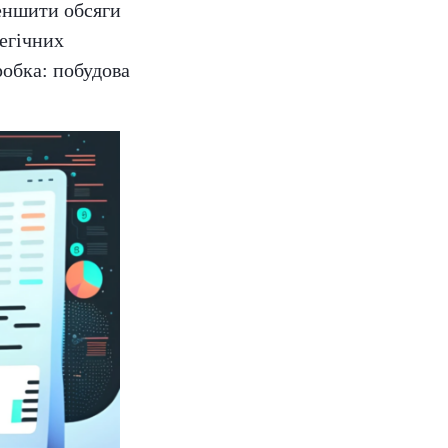
меншити обсяги
егічних
обка: побудова