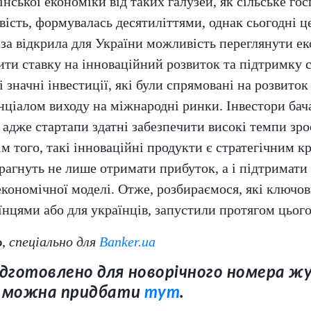
нської економіки від таких галузей, як сільське гос
ість, формувалась десятиліттями, однак сьогодні 
за відкрила для України можливість переглянути е
бити ставку на інноваційний розвиток та підтримку с
і значні інвестиції, які були спрямовані на розвито
енціалом виходу на міжнародні ринки. Інвестори бач
, адже стартапи здатні забезпечити високі темпи зро
м того, такі інноваційні продукти є стратегічним к
 прагнуть не лише отримати прибуток, а і підтримати
економічної моделі. Отже, розбираємося, які ключов
їнцями або для українців, запустили протягом цього
,
спеціально для
Banker.ua
о
дготовлено для новорічного номера ж
ий можна придбати
тут
.