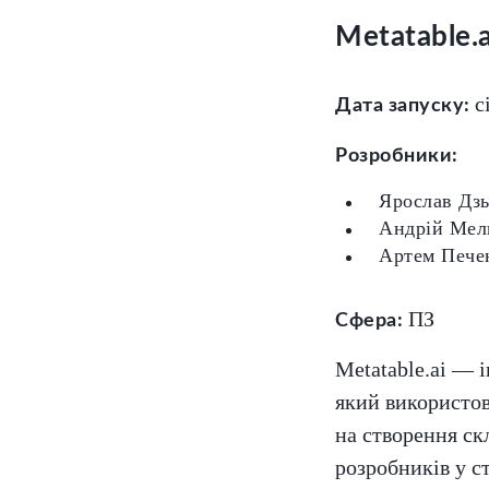
Metatable.a
с
Дата запуску:
Розробники:
Ярослав Дз
Андрій Мел
Артем Пече
ПЗ
Сфера:
Metatable.ai — 
який використов
на створення с
розробників у ст