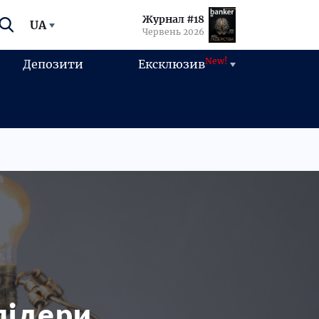
Журнал #18
UA
Червень 2026
New!
Депозити
Ексклюзив
лідери