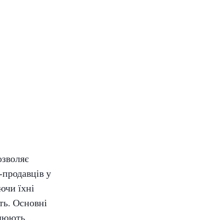
озволяє
-продавців у
ючи їхні
ть. Основні
плюють