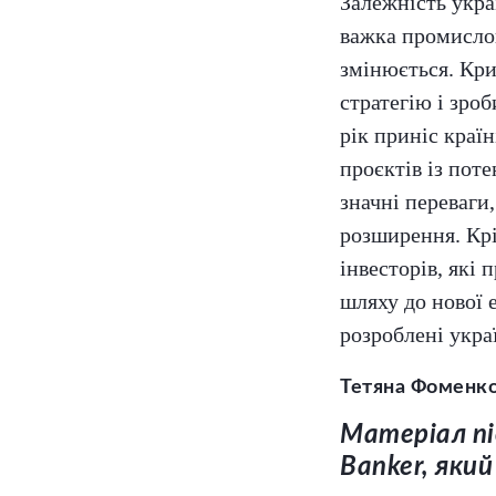
Залежність украї
важка промислов
змінюється. Кри
стратегію і зро
рік приніс країн
проєктів із пот
значні переваги
розширення. Крі
інвесторів, які
шляху до нової 
розроблені укра
Тетяна Фоменк
Матеріал пі
Banker, як