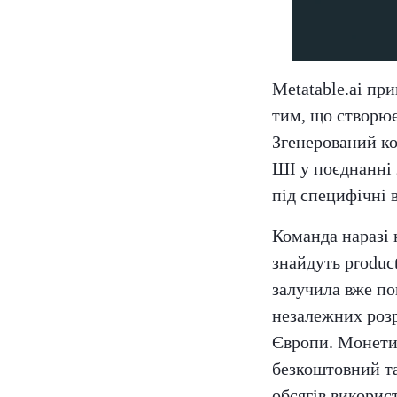
Metatable.ai пр
тим, що створю
Згенерований ко
ШІ у поєднанні 
під специфічні 
Команда наразі 
знайдуть produc
залучила вже по
незалежних розр
Європи. Монетиз
безкоштовний та
обсягів викорис