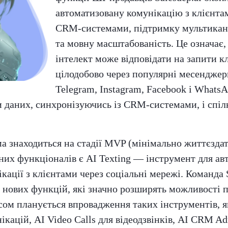
автоматизовану комунікацію з клієнта
CRM-системами, підтримку мультикана
та мовну масштабованість. Це означає
інтелект може відповідати на запити кл
цілодобово через популярні месенджери
Telegram, Instagram, Facebook і Whats
 даних, синхронізуючись із CRM-системами, і спіл
а знаходиться на стадії MVP (мінімально життєздат
вних функціоналів є AI Texting — інструмент для ав
кації з клієнтами через соціальні мережі. Команда 
 нових функцій, які значно розширять можливості 
м планується впровадження таких інструментів, як
ікацій, AI Video Calls для відеодзвінків, AI CRM A