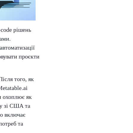
-code рішень
ами.
автоматизації
овувати проєкти
ісля того, як
etatable.ai
и охоплює як
су зі США та
що включає
потреб та