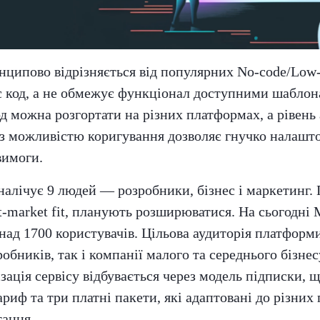
инципово відрізняється від популярних No-code/Low
є код, а не обмежує функціонал доступними шаблон
д можна розгортати на різних платформах, а рівень 
з можливістю коригування дозволяє гнучко налашт
вимоги.
налічує 9 людей — розробники, бізнес і маркетинг. П
t-market fit, планують розширюватися. На сьогодні M
над 1700 користувачів. Цільова аудиторія платформ
обників, так і компанії малого та середнього бізне
ація сервісу відбувається через модель підписки, 
риф та три платні пакети, які адаптовані до різних 
тання.