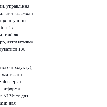
ми, управління
льної взаємодії
, що штучний
ієнтів
, такі як
App, автоматично
куватися 180
ного продукту),
томатизації
Salesdep.ai
платформи.
 AI Voice для
dmin для