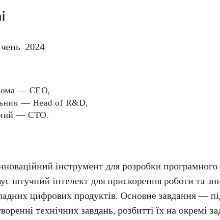
i
ічень 2024
ьома — СЕО,
ьник — Head of R&D,
ний — СТО.
інноваційний інструмент для розробки програмного 
ує штучний інтелект для прискорення роботи та зн
кладних цифрових продуктів. Основне завдання — п
воренні технічних завдань, розбитті їх на окремі за