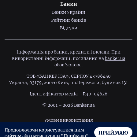
Банки
Банки України
Рейтинг банків
Відгуки
Інформація про банки, кредити і вклади. При
використанні інформації, посилання на
banker.ua
обов’язкове.
ТОВ «БАНКЕР ЮА», ЄДРПОУ 43786450
Україна, 03179, місто Київ, пр.Перемоги, будинок 131
Ідентифiкатор медiа – R30-04626
© 2001 – 2026 Banker.ua
Умови використання
Продовжуючи користуватися цим
Політика конфіденційності
ПРИЙМАЮ
сайтом або натиснувши "Приймаю",