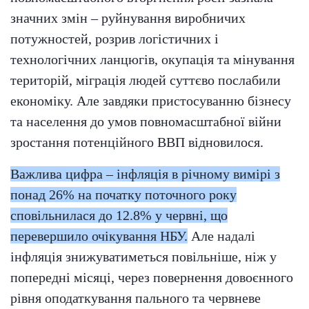
значних змін – руйнування виробничих
потужностей, розрив логістичних і
технологічних ланцюгів, окупація та мінування
територій, міграція людей суттєво послабили
економіку. Але завдяки пристосуванню бізнесу
та населення до умов повномасштабної війни
зростання потенційного ВВП відновилося.
Важлива цифра – інфляція в річному вимірі з
понад 26% на початку поточного року
сповільнилася до 12.8% у червні, що
перевершило очікування НБУ.
Але надалі
інфляція знижуватиметься повільніше, ніж у
попередні місяці, через повернення довоєнного
рівня оподаткування пального та червневе