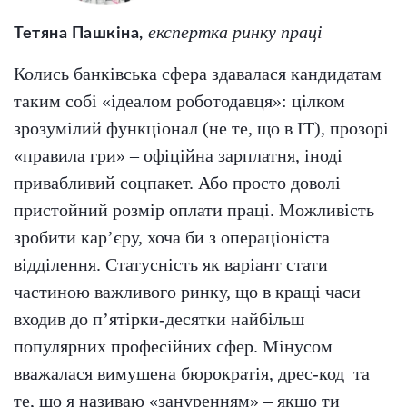
експертка ринку праці
Тетяна Пашкіна,
Колись банківська сфера здавалася кандидатам
таким собі «ідеалом роботодавця»: цілком
зрозумілий функціонал (не те, що в IT), прозорі
«правила гри» – офіційна зарплатня, іноді
привабливий соцпакет. Або просто доволі
пристойний розмір оплати праці. Можливість
зробити кар’єру, хоча би з операціоніста
відділення. Статусність як варіант стати
частиною важливого ринку, що в кращі часи
входив до п’ятірки-десятки найбільш
популярних професійних сфер. Мінусом
вважалася вимушена бюрократія, дрес-код та
те, що я називаю «зануренням» – якщо ти