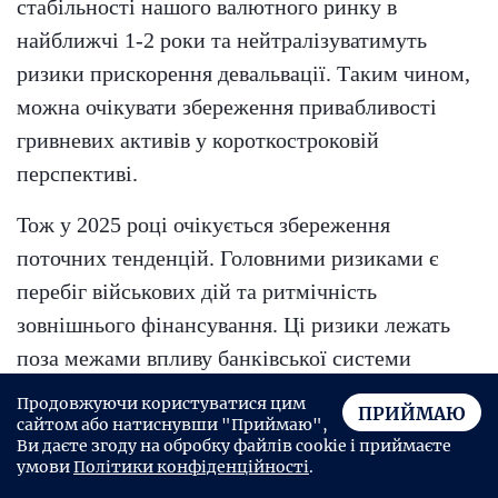
стабільності нашого валютного ринку в
найближчі 1-2 роки та нейтралізуватимуть
ризики прискорення девальвації. Таким чином,
можна очікувати збереження привабливості
гривневих активів у короткостроковій
перспективі.
Тож у 2025 році очікується збереження
поточних тенденцій. Головними ризиками є
перебіг військових дій та ритмічність
зовнішнього фінансування. Ці ризики лежать
поза межами впливу банківської системи
України. Проте накопичений запас міцності
Продовжуючи користуватися цим
ПРИЙМАЮ
українських банків робить їх готовими до будь-
сайтом або натиснувши "Приймаю",
Ви даєте згоду на обробку файлів cookie і приймаєте
якого перебігу подій.
умови
Політики конфіденційності
.