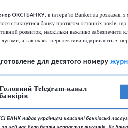
, в інтерв’ю Banker.ua розказав, з
ціонер ОКСІ БАНКУ
ося стикнутися банку протягом останніх років, що
тивний розвиток, наскільки важливо забезпечити кл
лугами, а також які перспективи відкриваються пе
ідготовлене для десятого номеру
журн
Головний Telegram-канал
банкірів
КСІ БАНК надає українцям класичні банківські посл
но, за цей час було безліч непростих викликів. Як банк