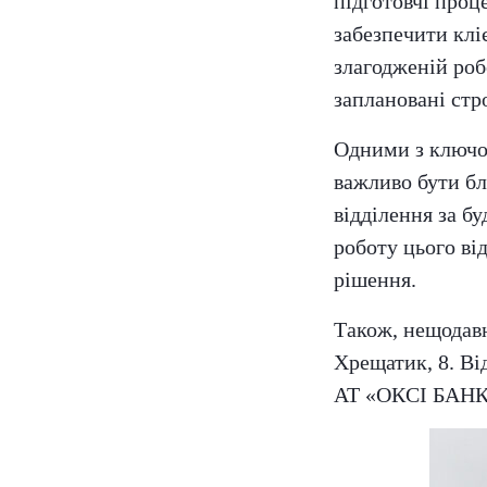
підготовчі проц
забезпечити клі
злагодженій роб
заплановані стр
Одними з ключов
важливо бути бл
відділення за б
роботу цього ві
рішення.
Також, нещодавн
Хрещатик, 8. Ві
АТ «ОКСІ БАНК