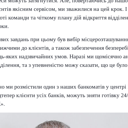
еси можуть затягнутися. Але, повертаючись до нашо
єнтів якісним сервісом, ми зважилися на цей крок. І
оті команди та чіткому плану дій відкриття відділен
оки.
их завдань при цьому був вибір місцерозташування
ижчими до клієнтів, а також забезпечення безпереб
удь-яких надзвичайних умов. Наразі ми щомісячно а
дділення, та з упевненістю можу сказати, що це бул
о ми розмістили один з наших банкоматів у центрі 
дтепер клієнти усіх банків, можуть зняти готівку 24
».