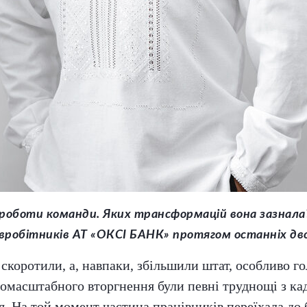
 роботи команди. Яких трансформацій вона зазнала
вробітників АТ «ОКСІ БАНК» протягом останніх дво
скоротили, а, навпаки, збільшили штат, особливо го
омасштабного вторгнення були певні труднощі з кад
я. На той момент частина працівників переїхала до