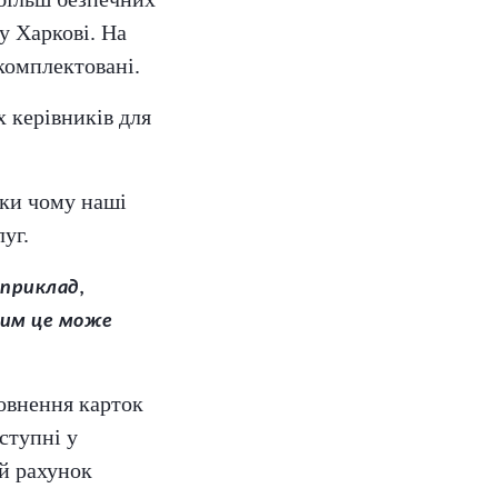
у Харкові. На
комплектовані.
х керівників для
яки чому наші
уг.
априклад,
Чим це може
овнення карток
ступні у
ий рахунок