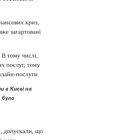
нансових криз,
же загартовані
В тому числі,
их послуг, тому
нлайн-послуги.
и в Києві на
е було
, допускали, що