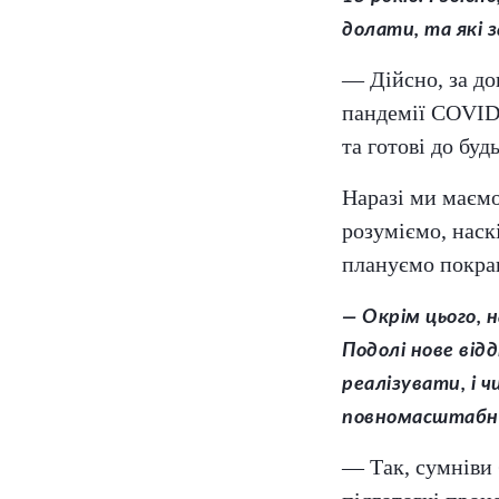
долати, та які 
— Дійсно, за до
пандемії COVID
та готові до буд
Наразі ми маємо
розуміємо, наск
плануємо покра
— Окрім цього, 
Подолі нове відд
реалізувати, і ч
повномасштабно
— Так, сумніви 