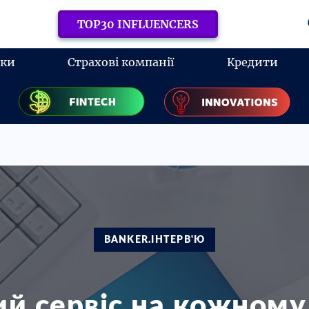
TOP30 INFLUENCERS
нки
Страхові компанії
Кредити
BANKER.ІНТЕРВ'Ю
ий сервіс на кожному 