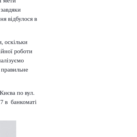
ї мети
 завдяки
ня відбулося в
, оскільки
ійної роботи
налізуємо
о правильне
Києва по вул.
/7 в банкоматі