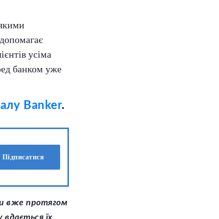
 якими
 допомагає
ієнтів усіма
ред банком уже
алу Banker
.
Підписатися
уги вже протягом
у вдається їх