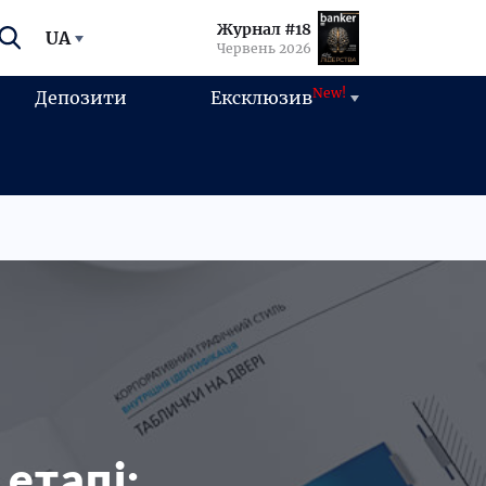
Журнал #18
UA
Червень 2026
New!
Депозити
Ексклюзив
етапі: