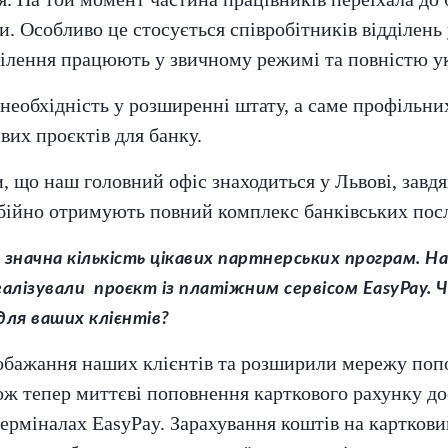
и. Особливо це стосується співробітників відділень 
дділення працюють у звичному режимі та повністю у
необхідність у розширенні штату, а саме профільни
вих проєктів для банку.
, що наш головний офіс знаходиться у Львові, завд
бійно отримують повний комплекс банківських посл
значна кількість цікавих партнерських програм. Н
алізували проєкт із платіжним сервісом EasyPay. 
для ваших клієнтів?
бажання наших клієнтів та розширили мережу поп
ож тепер миттєві поповнення карткового рахунку до
терміналах EasyPay. Зарахування коштів на картков