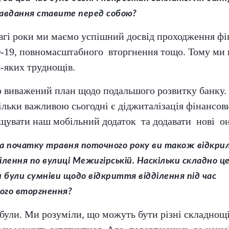
завдання ставите перед собою?
вгі роки ми маємо успішний досвід проходження фі
-19, повномасштабного вторгнення тощо. Тому ми в
ь-яких труднощів.
 виважений план щодо подальшого розвитку банку. 
ільки важливою сьогодні є діджиталізація фінансов
щувати наш мобільний додаток та додавати нові о
на початку травня поточного року ви також відкрил
ілення по вулиці Межигірській. Наскільки складно ц
и були сумніви щодо відкриття відділення під час
го вторгнення?
були. Ми розуміли, що можуть бути різні складнощі