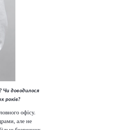
? Чи доводилося
х років?
ловного офісу.
рами, але не
 більш безпечних