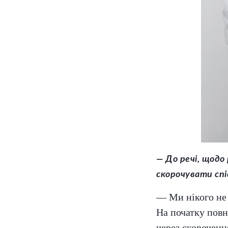
— До речі, щодо
скорочувати спі
— Ми нікого не 
На початку повн
через скороченн