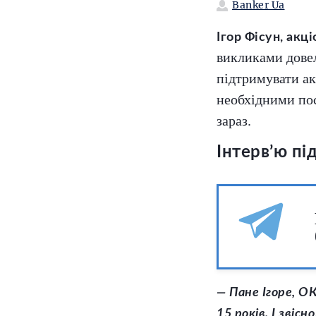
Banker Ua
І
гор Фісун, ак
викликами довел
підтримувати ак
необхідними пос
зараз.
Інтерв’ю п
— Пане Ігоре, О
15 років. І звіс