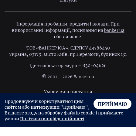
Відгуки
Інформація про банки, кредити і вклади. При
використанні інформації, посилання на
banker.ua
обов’язкове.
ТОВ «БАНКЕР ЮА», ЄДРПОУ 43786450
Україна, 03179, місто Київ, пр.Перемоги, будинок 131
Ідентифiкатор медiа – R30-04626
© 2001 – 2026 Banker.ua
Умови використання
Продовжуючи користуватися цим
Політика конфіденційності
ПРИЙМАЮ
сайтом або натиснувши "Приймаю",
Угода користувача
Ви даєте згоду на обробку файлів cookie і приймаєте
умови
Політики конфіденційності
.