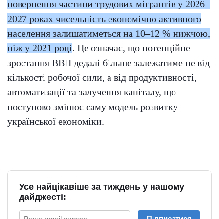
повернення частини трудових мігрантів у 2026–
2027 роках чисельність економічно активного
населення залишатиметься на 10–12 % нижчою,
ніж у 2021 році
. Це означає, що потенційне
зростання ВВП дедалі більше залежатиме не від
кількості робочої сили, а від продуктивності,
автоматизації та залучення капіталу, що
поступово змінює саму модель розвитку
української економіки.
Усе найцікавіше за тиждень у нашому
дайджесті:
Підписатися