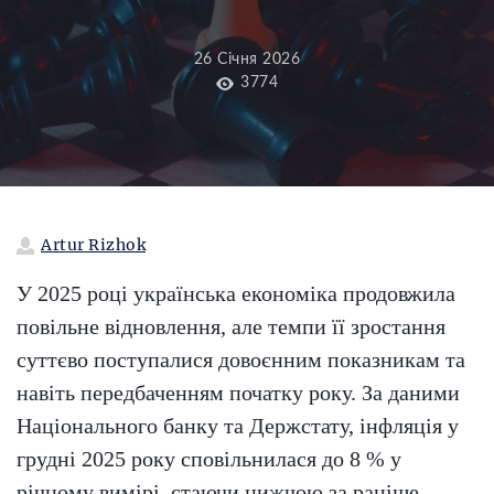
26 Січня 2026
3774
Artur Rizhok
У 2025 році українська економіка продовжила
повільне відновлення, але темпи її зростання
суттєво поступалися довоєнним показникам та
навіть передбаченням початку року. За даними
Національного банку та Держстату, інфляція у
грудні 2025 року сповільнилася до 8 % у
річному вимірі, стаючи нижчою за раніше