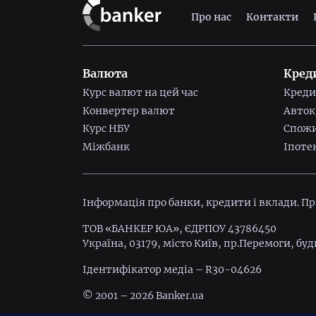
Про нас
Контакти
Валюта
Кред
Курс валют на цей час
Креди
Конвертер валют
Авток
Курс НБУ
Спожи
Міжбанк
Іпоте
Інформація про банки, кредити і вклади. П
ТОВ «БАНКЕР ЮА», ЄДРПОУ 43786450
Україна, 03179, місто Київ, пр.Перемоги, буд
Ідентифiкатор медiа – R30-04626
© 2001 – 2026 Banker.ua