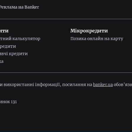
Реклама на Banker
ити
Мікрокредити
тний калькулятор
Позика онлайн на карту
редити
вчі кредити
ка
ри використанні інформації, посилання на
banker.ua
обов’язк
инок 131