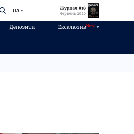
Журнал #18
UA
Червень 2026
New!
Депозити
Ексклюзив