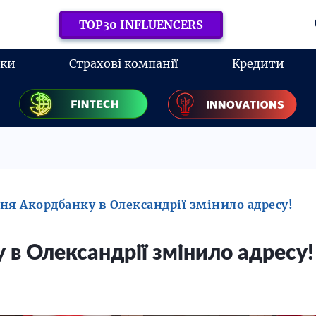
TOP30 INFLUENCERS
нки
Страхові компанії
Кредити
ня Акордбанку в Олександрії змінило адресу!
 в Олександрії змінило адресу!