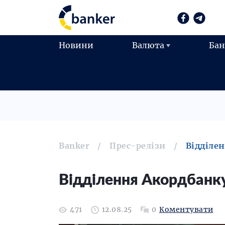
Новини
Валюта
Ба
Banker
Прес-релізи
Відділен
Відділення Акордбанку
471
12.08.25
0
Коментувати