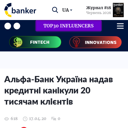
Журнал #18
UA
Червень 2026
TOP30 INFLUENCERS
Альфа-Банк Україна надав
кредитні канікули 20
тисячам клієнтів
618
17.04.20
0