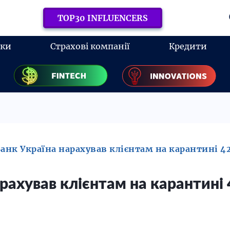
TOP30 INFLUENCERS
нки
Страхові компанії
Кредити
анк Україна нарахував клієнтам на карантині 4
рахував клієнтам на карантині 