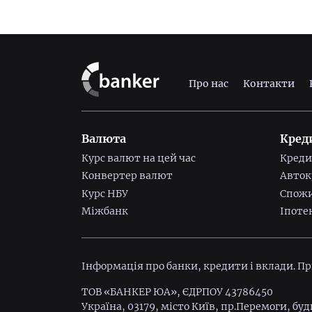
Про нас
Контакти
Валюта
Кред
Курс валют на цей час
Креди
Конвертер валют
Авток
Курс НБУ
Спожи
Міжбанк
Іпоте
Інформація про банки, кредити і вклади. П
ТОВ «БАНКЕР ЮА», ЄДРПОУ 43786450
Україна, 03179, місто Київ, пр.Перемоги, буд