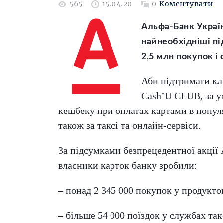
565
15.04.20
0
Коментувати
Альфа-Банк Україн
найнеобхідніші під
2,5 млн покупок і
Аби підтримати кл
Cash’U CLUB, за у
кешбеку при оплатах картами в популяр
також за таксі та онлайн-сервіси.
За підсумками безпрецедентної акції
власники карток банку зробили:
– понад 2 345 000 покупок у продукто
– більше 54 000 поїздок у службах такс