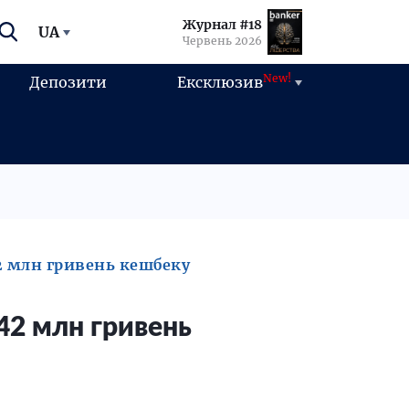
Журнал #18
UA
Червень 2026
New!
Депозити
Ексклюзив
2 млн гривень кешбеку
42 млн гривень