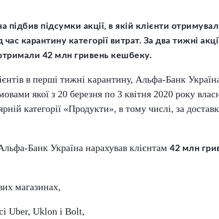
а підбив підсумки акції, в якій клієнти отримув
 час карантину категорії витрат. За два тижні акц
 отримали 42 млн гривень кешбеку.
ієнтів в перші тижні карантину, Альфа-Банк Україн
мовами якої з 20 березня по 3 квітня 2020 року вл
ній категорії «Продукти», в тому числі, за доставку
 Альфа-Банк Україна нарахував клієнтам
42 млн гри
вих магазинах,
і Uber, Uklon і Bolt,