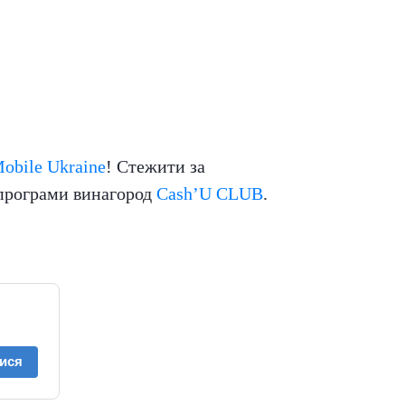
obile Ukraine
! Стежити за
 програми винагород
Cash’U CLUB
.
ися