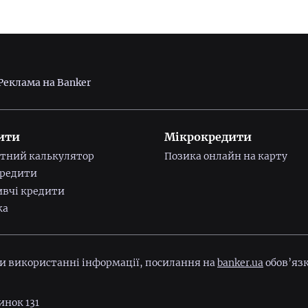
Реклама на Banker
ити
Мікрокредити
тний калькулятор
Позика онлайн на карту
редити
вчі кредити
ка
ри використанні інформації, посилання на
banker.ua
обов’язк
инок 131