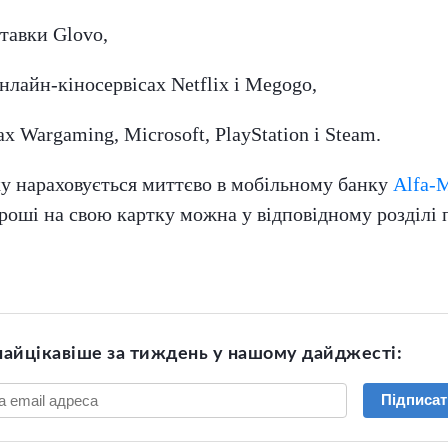
ставки Glovo,
нлайн-кіносервісах Netflix і Megogo,
ах Wargaming, Microsoft, PlayStation і Steam.
у нараховується миттєво в мобільному банку
Alfa-M
роші на свою картку можна у відповідному розділі
найцікавіше за тиждень у нашому дайджесті:
Підписат