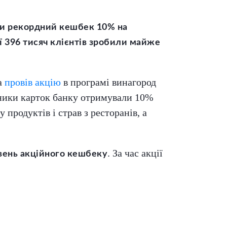
али рекордний кешбек 10% на
ії 396 тисяч клієнтів зробили майже
а
провів акцію
в програмі винагород
асники карток банку отримували 10%
 продуктів і страв з ресторанів, а
. За час акції
вень акційного кешбеку