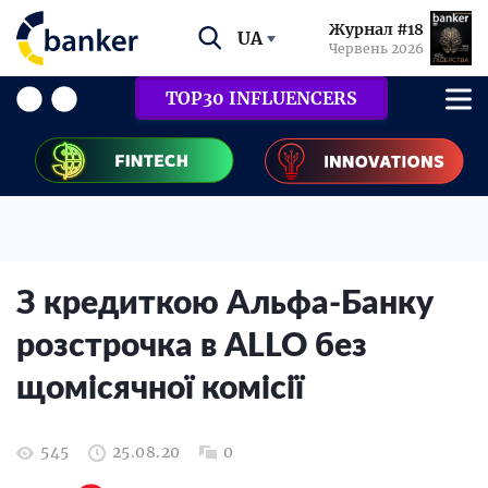
Журнал #18
UA
Червень 2026
TOP30 INFLUENCERS
З кредиткою Альфа-Банку
розстрочка в ALLO без
щомісячної комісії
545
25.08.20
0