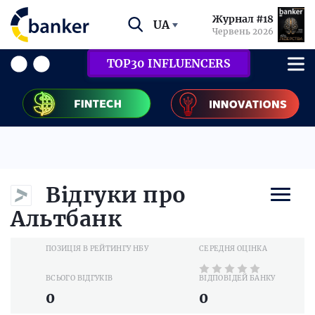
Журнал #18
UA
Червень 2026
TOP30 INFLUENCERS
Відгуки про
Альтбанк
ПОЗИЦІЯ В РЕЙТИНГУ НБУ
СЕРЕДНЯ ОЦІНКА
ВСЬОГО ВІДГУКІВ
ВІДПОВІДЕЙ БАНКУ
0
0