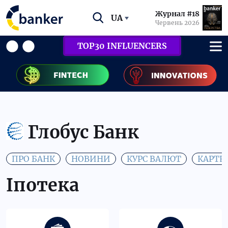
Журнал #18
UA
Червень 2026
TOP30 INFLUENCERS
Глобус Банк
ПРО БАНК
НОВИНИ
КУРС ВАЛЮТ
КАРТК
Іпотека