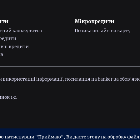
ити
Мікрокредити
тний калькулятор
Позика онлайн на карту
редити
вчі кредити
ка
ри використанні інформації, посилання на
banker.ua
обов’язк
инок 131
ійності
Угода користувача
 натиснувши "Приймаю", Ви даєте згоду на обробку файлів