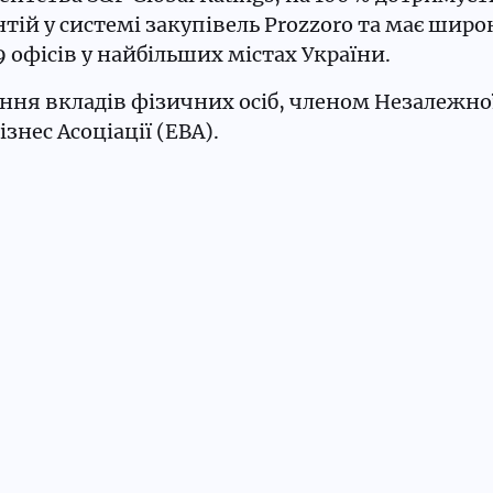
тій у системі закупівель Prozzoro та має широк
офісів у найбільших містах України.
ня вкладів фізичних осіб, членом Незалежної 
нес Асоціації (EBA).