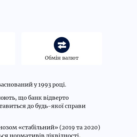
Обмін валют
аснований у 1993 році.
люють, що банк відверто
тавиться до будь-якої справи
нозом «стабільний» (2019 та 2020)
ься нормативів ліквідності,