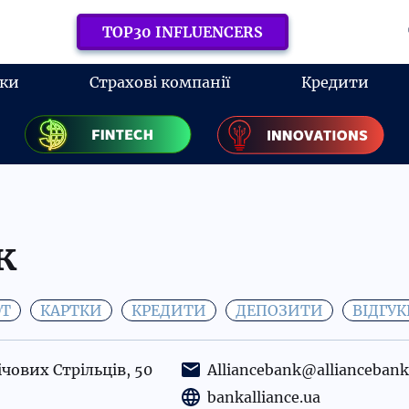
TOP30 INFLUENCERS
ки
Страхові компанії
Кредити
к
ЮТ
КАРТКИ
КРЕДИТИ
ДЕПОЗИТИ
ВІДГУ
Січових Стрільців, 50
Alliancebank@alliancebank
bankalliance.ua