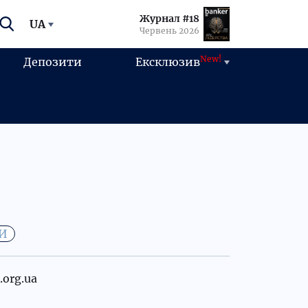
Журнал #18
UA
Червень 2026
New!
Депозити
Ексклюзив
КИ
.org.ua