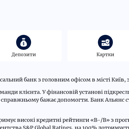
Депозити
Картки
альний банк з головним офісом в місті Київ, з
оманди клієнта. У фінансовій установі підкрес
о-справжньому бажає допомогти. Банк Альянс с
римує високі кредитні рейтинги «В-/В» з прог
нтства S&P Global Ratings, на 100% дотримуєт