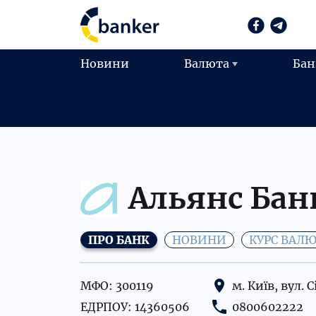
Новини
Валюта
Бан
Альянс Бан
ПРО БАНК
НОВИНИ
КУРС ВАЛ
МФО: 300119
м. Київ, вул. 
ЕДРПОУ: 14360506
0800602222