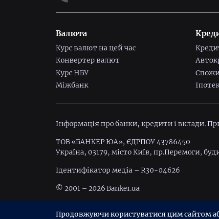
Валюта
Кред
Курс валют на цей час
Креди
Конвертер валют
Авток
Курс НБУ
Спожи
Міжбанк
Іпоте
Інформація про банки, кредити і вклади. П
ТОВ «БАНКЕР ЮА», ЄДРПОУ 43786450
Україна, 03179, місто Київ, пр.Перемоги, буд
Ідентифiкатор медiа – R30-04626
© 2001 – 2026 Banker.ua
Умови використання
Політика конфіденц
Продовжуючи користуватися цим сайтом або