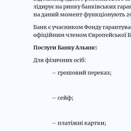
лідирує на ринку банківських гаран
на даний момент функціонують 29 
Банк є учасником Фонду гарантуван
офіційним членом Європейської Біз
Послуги Банку Альянс:
Для фізичних осіб:
– грошовий переказ;
– сейф;
– платіжні картки;