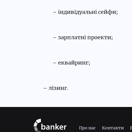
– індивідуальні сейфи;
– зарплатні проекти;
– еквайринг;
– лізинг.
Про нас
Контакти