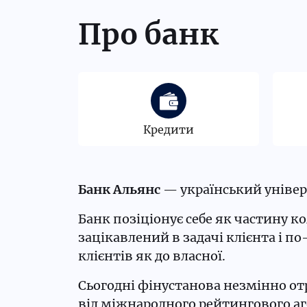
Про банк
Кредити
Банк Альянс
— український універс
Банк позіціонує себе як частину к
зацікавлений в задачі клієнта і п
клієнтів як до власної.
Сьогодні фінустанова незмінно от
від міжнародного рейтингового аге