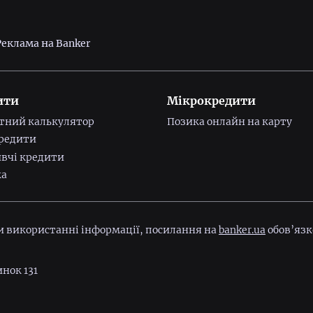
Реклама на Banker
ити
Мікрокредити
тний калькулятор
Позика онлайн на карту
редити
вчі кредити
ка
ри використанні інформації, посилання на
banker.ua
обов’язк
инок 131