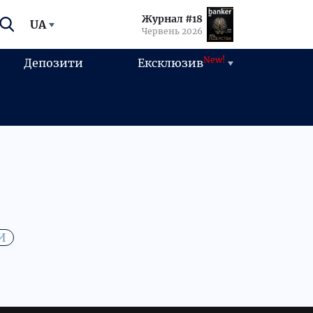
Журнал #18
UA
Червень 2026
New!
Депозити
Ексклюзив
И