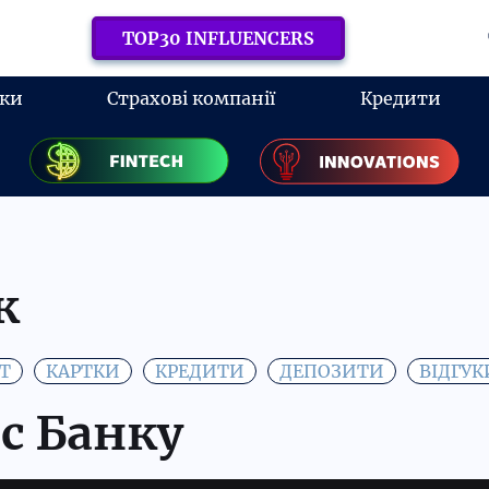
TOP30 INFLUENCERS
ки
Страхові компанії
Кредити
к
Т
КАРТКИ
КРЕДИТИ
ДЕПОЗИТИ
ВІДГУК
с Банку