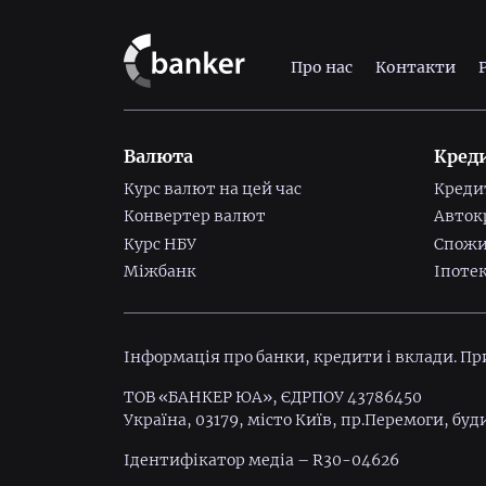
Про нас
Контакти
Валюта
Кред
Курс валют на цей час
Креди
Конвертер валют
Авток
Курс НБУ
Спожи
Міжбанк
Іпоте
Інформація про банки, кредити і вклади. П
ТОВ «БАНКЕР ЮА», ЄДРПОУ 43786450
Україна, 03179, місто Київ, пр.Перемоги, буд
Ідентифiкатор медiа – R30-04626