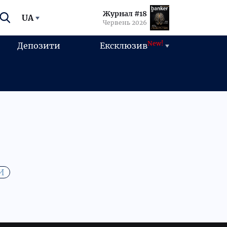
Журнал #18
UA
Червень 2026
New!
Депозити
Ексклюзив
И