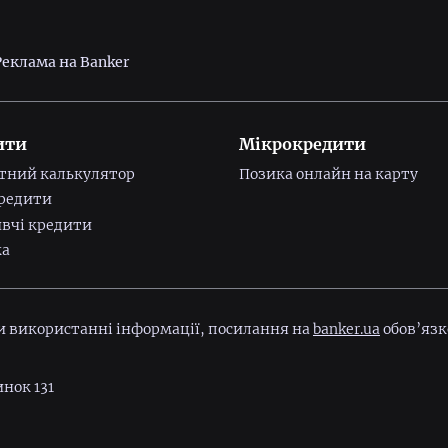
Реклама на Banker
ити
Мікрокредити
тний калькулятор
Позика онлайн на карту
редити
вчі кредити
ка
ри використанні інформації, посилання на
banker.ua
обов’язк
инок 131