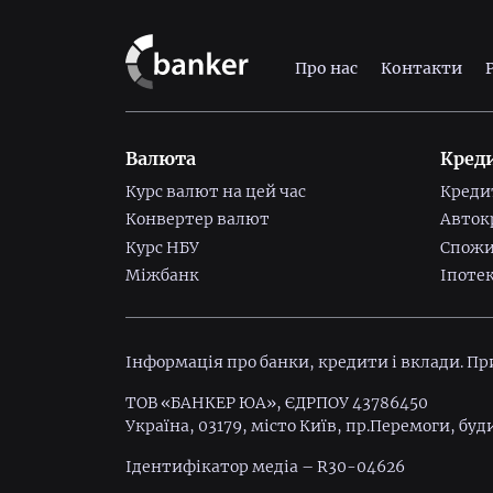
Про нас
Контакти
Валюта
Кред
Курс валют на цей час
Креди
Конвертер валют
Авток
Курс НБУ
Спожи
Міжбанк
Іпоте
Інформація про банки, кредити і вклади. П
ТОВ «БАНКЕР ЮА», ЄДРПОУ 43786450
Україна, 03179, місто Київ, пр.Перемоги, буд
Ідентифiкатор медiа – R30-04626