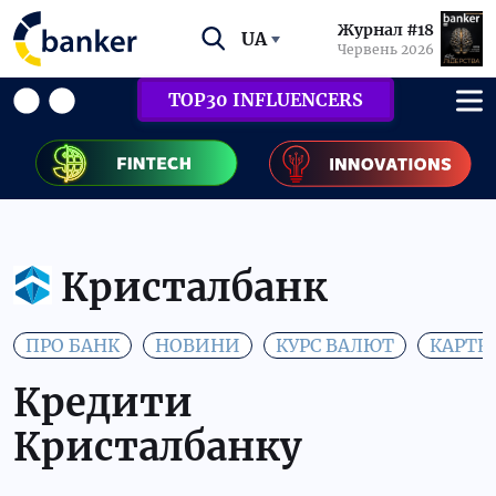
Журнал #18
UA
Червень 2026
TOP30 INFLUENCERS
Кристалбанк
ПРО БАНК
НОВИНИ
КУРС ВАЛЮТ
КАРТК
Кредити
Кристалбанку