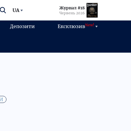
Журнал #18
UA
Червень 2026
New!
Депозити
Ексклюзив
КИ