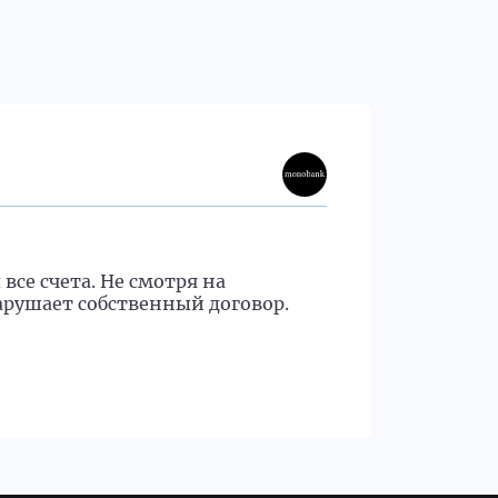
natal
Недо
все счета. Не смотря на
Ситуаци
арушает собственный договор.
поддерж
сказали
карту -