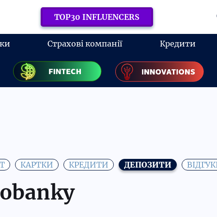
TOP30 INFLUENCERS
ки
Страхові компанії
Кредити
Т
КАРТКИ
КРЕДИТИ
ДЕПОЗИТИ
ВІДГУ
obankу