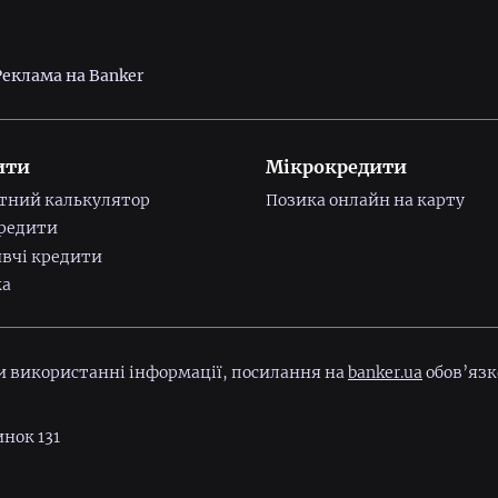
Реклама на Banker
ити
Мікрокредити
тний калькулятор
Позика онлайн на карту
редити
вчі кредити
ка
ри використанні інформації, посилання на
banker.ua
обов’язк
инок 131