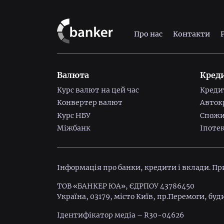
Про нас
Контакти
Валюта
Кред
Курс валют на цей час
Креди
Конвертер валют
Авток
Курс НБУ
Спожи
Міжбанк
Іпоте
Інформація про банки, кредити і вклади. П
ТОВ «БАНКЕР ЮА», ЄДРПОУ 43786450
Україна, 03179, місто Київ, пр.Перемоги, буд
Ідентифiкатор медiа – R30-04626