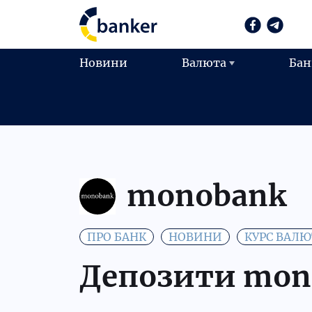
Новини
Валюта
Бан
monobank
ПРО БАНК
НОВИНИ
КУРС ВАЛЮ
Депозити mon