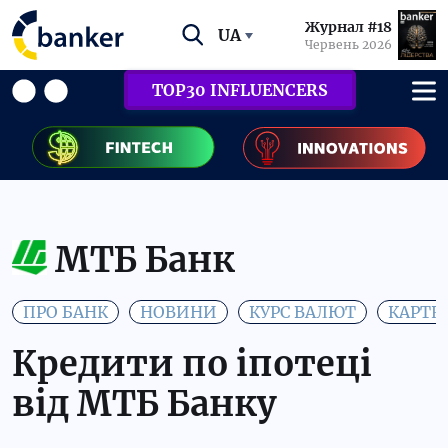
Журнал #18
UA
Червень 2026
TOP30 INFLUENCERS
МТБ Банк
ПРО БАНК
НОВИНИ
КУРС ВАЛЮТ
КАРТК
Кредити по іпотеці
від МТБ Банку