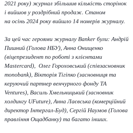
2021 року) журнал збільшив кількість сторінок
і вийшов у роздрібний продаж. Станом
на
осінь
202
4
року вийшло 1
4
номерів журналу.
За цей час героями журналу Banker були: Андрій
Пишний (Голова НБУ), Анна Онищенко
(віцепрезидент по роботі з клієнтами
Mastercard), Олег Гороховський (співзасновник
monobank), Вікторія Тігіпко (засновниця та
керуючий партнер венчурного фонду ТА
Ventures), Василь Хмельницький (засновник
холдингу UFuture), Анна Лаєвська (комерційний
директор Інтергал-Буд), Сергій Наумов (Голова
правління Ощадбанку) та багато інших.