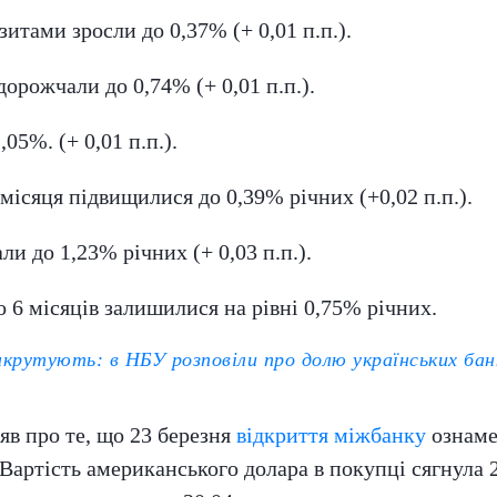
итами зросли до 0,37% (+ 0,01 п.п.).
дорожчали до 0,74% (+ 0,01 п.п.).
05%. (+ 0,01 п.п.).
місяця підвищилися до 0,39% річних (+0,02 п.п.).
и до 1,23% річних (+ 0,03 п.п.).
о 6 місяців залишилися на рівні 0,75% річних.
крутують: в НБУ розповіли про долю українських бан
яв про те, що 23 березня
відкриття міжбанку
ознаме
Вартість американського долара в покупці сягнула 27