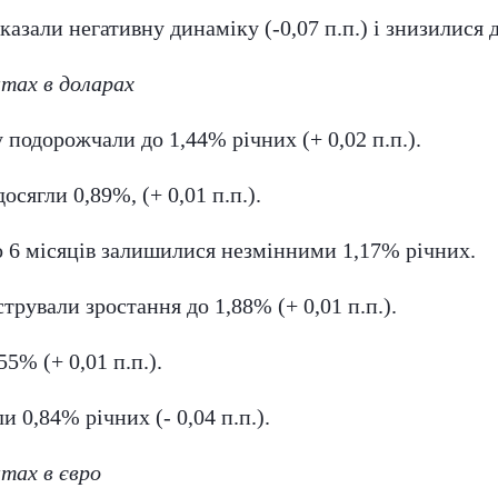
азали негативну динаміку (-0,07 п.п.) і знизилися 
итах в доларах
у подорожчали до 1,44% річних (+ 0,02 п.п.).
осягли 0,89%, (+ 0,01 п.п.).
до 6 місяців залишилися незмінними 1,17% річних.
рували зростання до 1,88% (+ 0,01 п.п.).
5% (+ 0,01 п.п.).
 0,84% річних (- 0,04 п.п.).
итах в євро