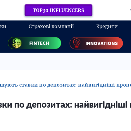
TOP30 INFLUENCERS
нки
Страхові компанії
Кредити
щують ставки по депозитах: найвигідніші проп
ки по депозитах: найвигідніші 