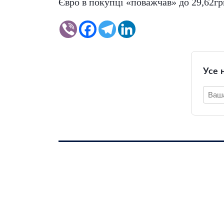
Євро в покупці «поважчав» до 29,62грн
Усе 