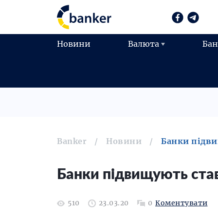
Новини
Валюта
Ба
Banker
Новини
Банки підви
Банки підвищують став
510
23.03.20
0
Коментувати