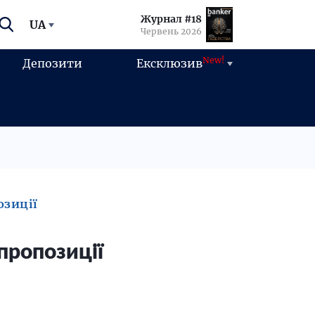
Журнал #18
UA
Червень 2026
New!
Депозити
Ексклюзив
озиції
пропозиції