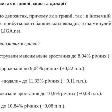
итах в гривні, євро та доларі?
 депозитах, причому як в гривні, так і в іноземній 
 прибутковості банківських вкладів, то за минулий 
 LIGA.net.
епозитах в гривні?
трували максимальне зростання до 8,04% річних (+0
дорожчали до 9,04% річних (+0,22 п.п.).
 «додали» до 11,33% річних (+ 0,11 п.п.).
оказали зростання до 10,9% річних (+0,08 п.п.).
до 10,84% річних (+0,08 п.п.).