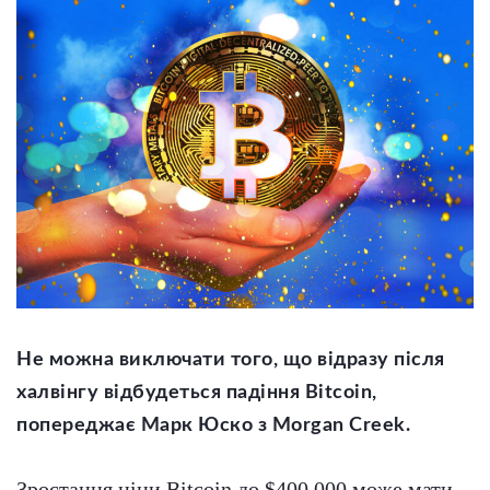
Не можна виключати того, що відразу після
халвінгу відбудеться падіння Bitcoin,
попереджає Марк Юско з Morgan Creek.
Зростання ціни Bitcoin до $400 000 може мати