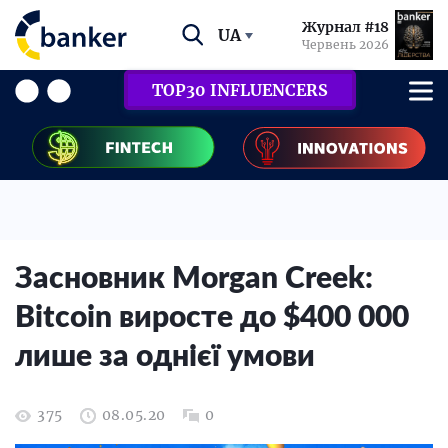
Журнал #18
UA
Червень 2026
TOP30 INFLUENCERS
Засновник Morgan Creek:
Bitcoin виросте до $400 000
лише за однієї умови
375
08.05.20
0