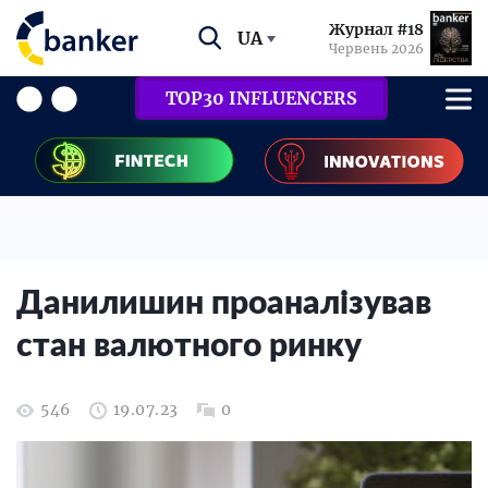
Журнал #18
UA
Червень 2026
TOP30 INFLUENCERS
Данилишин проаналізував
стан валютного ринку
546
19.07.23
0