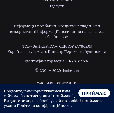
Відгуки
Інформація про банки, кредити і вклади. При
використанні інформації, посилання на
banker.ua
обов’язкове.
ТОВ «БАНКЕР ЮА», ЄДРПОУ 43786450
Україна, 03179, місто Київ, пр.Перемоги, будинок 131
Ідентифiкатор медiа – R30-04626
© 2001 – 2026 Banker.ua
Умови використання
Продовжуючи користуватися цим
Політика конфіденційності
ПРИЙМАЮ
сайтом або натиснувши "Приймаю",
Угода користувача
Ви даєте згоду на обробку файлів cookie і приймаєте
умови
Політики конфіденційності
.