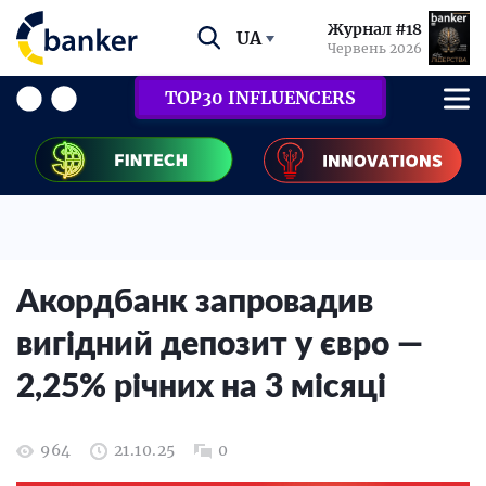
Журнал #18
UA
Червень 2026
TOP30 INFLUENCERS
Акордбанк запровадив
вигідний депозит у євро —
2,25% річних на 3 місяці
964
21.10.25
0