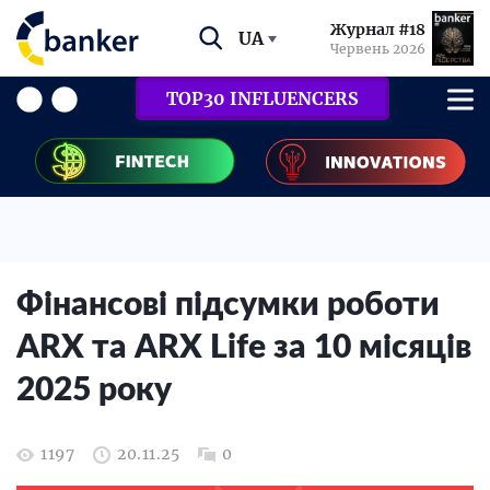
Журнал #18
UA
Червень 2026
TOP30 INFLUENCERS
Фінансові підсумки роботи
ARX та ARX Life за 10 місяців
2025 року
1197
20.11.25
0