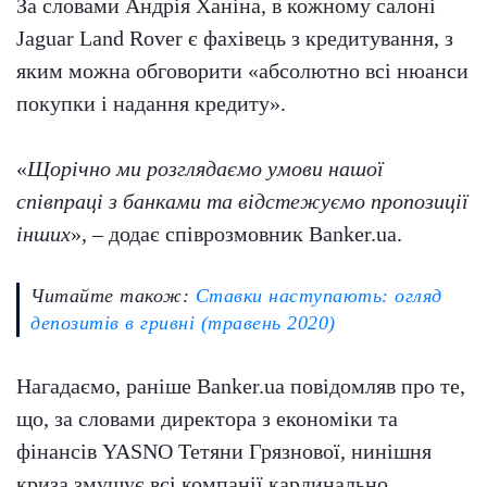
За словами Андрія Ханіна, в кожному салоні
Jaguar Land Rover є фахівець з кредитування, з
яким можна обговорити «абсолютно всі нюанси
покупки і надання кредиту».
«
Щорічно ми розглядаємо умови нашої
співпраці з банками та відстежуємо пропозиції
інших
», – додає співрозмовник Banker.ua.
Читайте також:
Ставки наступають: огляд
депозитів в гривні (травень 2020)
Нагадаємо, раніше Banker.ua повідомляв про те,
що, за словами директора з економіки та
фінансів YASNO Тетяни Грязнової, нинішня
криза змушує всі компанії кардинально