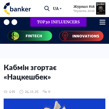
Журнал #18
UA
Червень 2026
TOP30 INFLUENCERS
Кабмін згортає
«Нацкешбек»
491
24.11.25
0