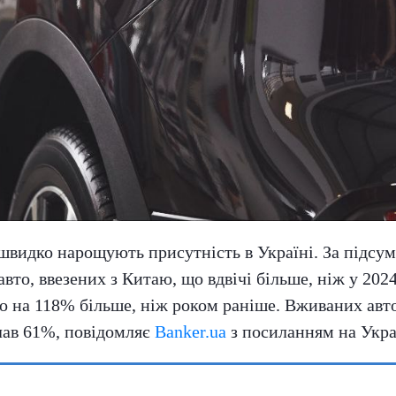
швидко нарощують присутність в Україні. За підсу
то, ввезених з Китаю, що вдвічі більше, ніж у 2024 
що на 118% більше, ніж роком раніше. Вживаних авто
клав 61%, повідомляє
Banker.ua
з посиланням на Укр