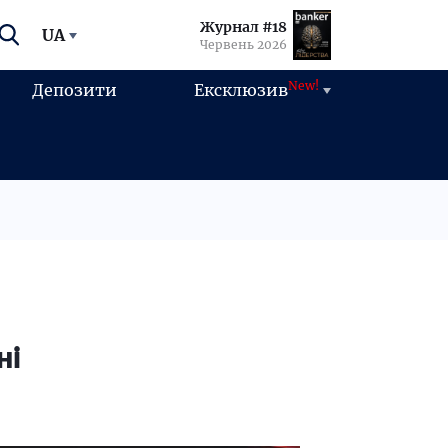
Журнал #18
UA
Червень 2026
New!
Депозити
Ексклюзив
ні