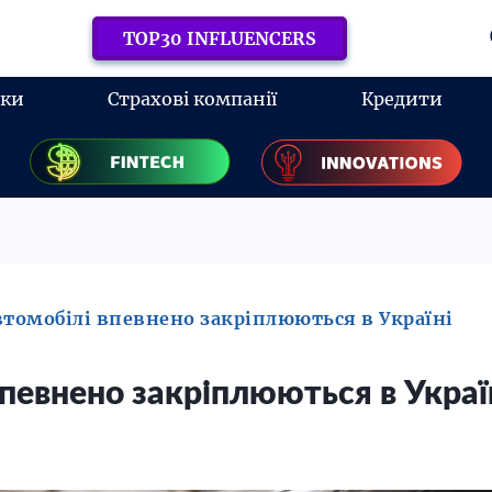
TOP30 INFLUENCERS
нки
Страхові компанії
Кредити
втомобілі впевнено закріплюються в Україні
впевнено закріплюються в Украї