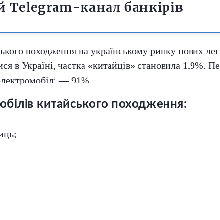
 Telegram-канал банкірів
ського походження на українському ринку нових лег
ися в Україні, частка «китайців» становила 1,9%. П
електромобілі — 91%.
обілів китайського походження:
иць;