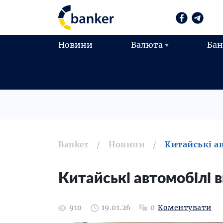
Новини
Валюта
Ба
Banker
Новини
Китайські а
Китайські автомобілі 
910
19.01.26
0
Коментувати