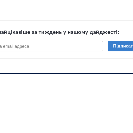
найцікавіше за тиждень у нашому дайджесті:
Підписат