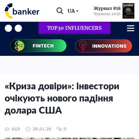
Журнал #18
UA
Червень 2026
TOP30 INFLUENCERS
«Криза довіри»: інвестори
очікують нового падіння
долара США
946
28.01.26
0