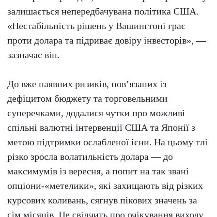
залишається непередбачувана політика США.
«Нестабільність рішень у Вашингтоні грає
проти долара та підриває довіру інвесторів», —
зазначає він.
До вже наявних ризиків, пов’язаних із
дефіцитом бюджету та торговельними
суперечками, додалися чутки про можливі
спільні валютні інтервенції США та Японії з
метою підтримки ослабленої ієни. На цьому тлі
різко зросла волатильність долара — до
максимумів із вересня, а попит на так звані
опціони-«метелики», які захищають від різких
курсових коливань, сягнув пікових значень за
сім місяців. Це свідчить про очікування виходу