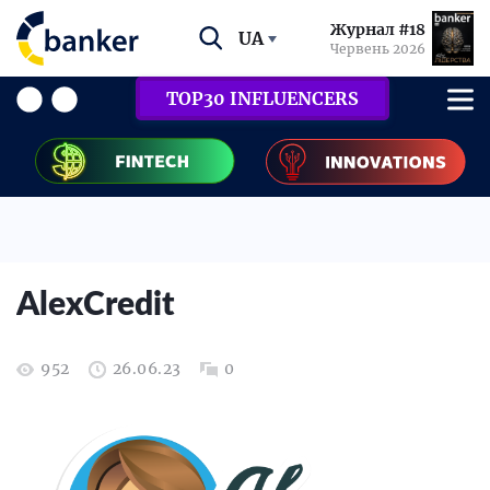
Журнал #18
UA
Червень 2026
TOP30 INFLUENCERS
AlexСredit
952
26.06.23
0