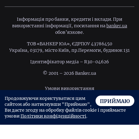
Інформація про банки, кредити і вклади. При
використанні інформації, посилання на
banker.ua
обов’язкове.
ТОВ «БАНКЕР ЮА», ЄДРПОУ 43786450
Україна, 03179, місто Київ, пр.Перемоги, будинок 131
Ідентифiкатор медiа – R30-04626
© 2001 – 2026 Banker.ua
Умови використання
Продовжуючи користуватися цим
Політика конфіденційності
ПРИЙМАЮ
сайтом або натиснувши "Приймаю",
Угода користувача
Ви даєте згоду на обробку файлів cookie і приймаєте
Взяти позику в Miloan
умови
Політики конфіденційності
.