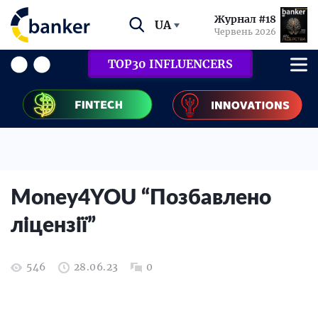
Журнал #18
UA
Червень 2026
TOP30 INFLUENCERS
Money4YOU “Позбавлено
ліцензії”
546
28.06.23
0