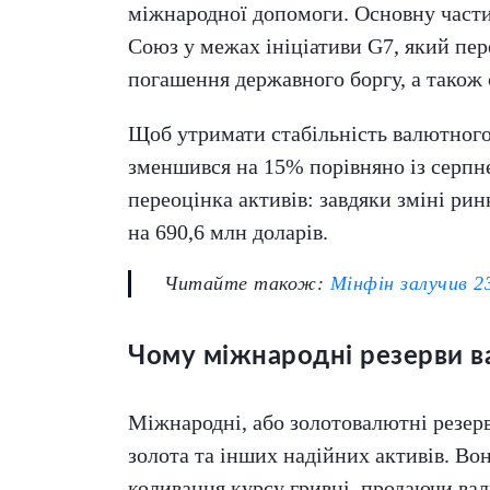
міжнародної допомоги. Основну части
Союз у межах ініціативи G7, який пер
погашення державного боргу, а також
Щоб утримати стабільність валютного
зменшився на 15% порівняно із серпн
переоцінка активів: завдяки зміні рин
на 690,6 млн доларів.
Читайте також:
Мінфін залучив 2
Чому міжнародні резерви в
Міжнародні, або золотовалютні резерв
золота та інших надійних активів. Во
коливання курсу гривні, продаючи вал