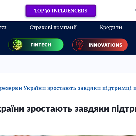
TOP30 INFLUENCERS
нки
Страхові компанії
Кредити
резерви України зростають завдяки підтримці 
раїни зростають завдяки підтр