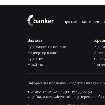
Про нас
Контакти
Валюта
Кред
Курс валют на цей час
Креди
Конвертер валют
Авток
Курс НБУ
Спожи
Міжбанк
Іпоте
Інформація про банки, кредити і вклади. П
ТОВ «БАНКЕР ЮА», ЄДРПОУ 43786450
Україна, 03179, місто Київ, пр.Перемоги, буд