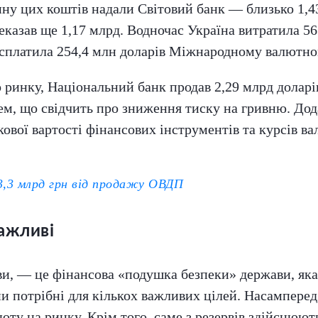
ну цих коштів надали Світовий банк — близько 1,4
еказав ще 1,17 млрд. Водночас Україна витратила 56
 сплатила 254,4 млн доларів Міжнародному валютно
 ринку, Національний банк продав 2,29 млрд долар
ем, що свідчить про зниження тиску на гривню. До
кової вартості фінансових інструментів та курсів ва
3,3 млрд грн від продажу ОВДП
ажливі
и, — це фінансова «подушка безпеки» держави, яка 
ни потрібні для кількох важливих цілей. Насампере
юту на ринку. Крім того, саме з резервів здійснюют