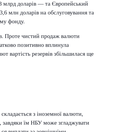
3 млрд доларів — та Європейський
3,6 млн доларів на обслуговування та
му фонду.
ів. Проте чистий продаж валюти
датково позитивно вплинула
лют вартість резервів збільшилася ще
складається з іноземної валюти,
д, завдяки їм НБУ може згладжувати
ься виплати за зовнішніми