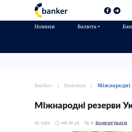
Новини
Валюта
Ба
Banker
Новини
Міжнародні 
Міжнародні резерви Ук
1251
08.10.25
0
Коментувати