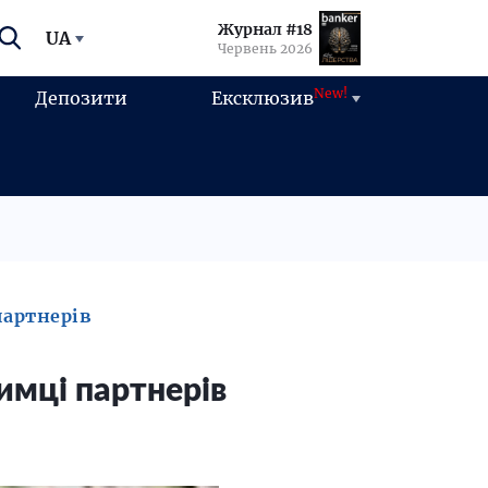
Журнал #18
UA
Червень 2026
New!
Депозити
Ексклюзив
партнерів
имці партнерів