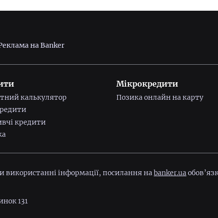
Реклама на Banker
ити
Мікрокредити
тний калькулятор
Позика онлайн на карту
редити
вчі кредити
ка
ри використанні інформації, посилання на
banker.ua
обов’язк
инок 131