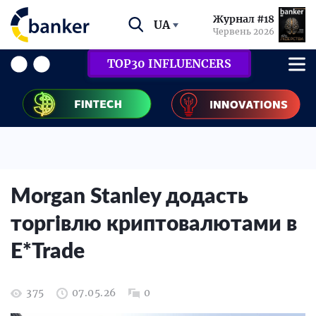
Журнал #18
UA
Червень 2026
TOP30 INFLUENCERS
Morgan Stanley додасть
торгівлю криптовалютами в
E*Trade
375
07.05.26
0