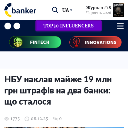
Журнал #18
UA
Червень 2026
TOP30 INFLUENCERS
НБУ наклав майже 19 млн
грн штрафів на два банки:
що сталося
1775
08.12.25
0