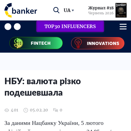
Журнал #18
UA
Червень 2026
TOP30 INFLUENCERS
НБУ: валюта різко
подешевшала
401
05.02.20
0
За даними Нацбанку України, 5 лютого