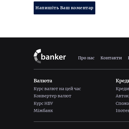
Напишіть Ваш коментар
Про нас
Контакти
Валюта
Кред
Курс валют на цей час
Креди
Конвертер валют
Авток
Курс НБУ
Спожи
Міжбанк
Іпоте