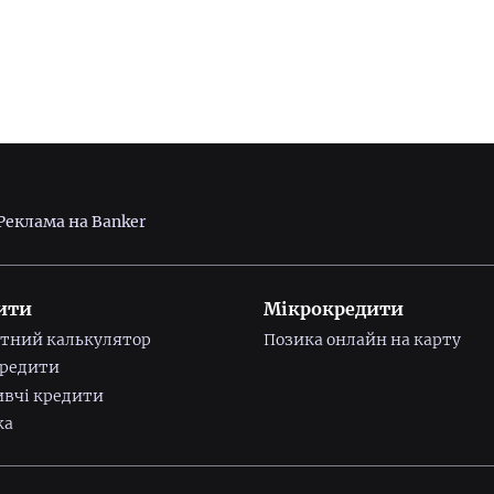
Реклама на Banker
ити
Мікрокредити
тний калькулятор
Позика онлайн на карту
редити
вчі кредити
ка