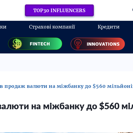
TOP30 INFLUENCERS
нки
Страхові компанії
Кредити
 продаж валюти на міжбанку до $560 мільйоні
алюти на міжбанку до $560 мі