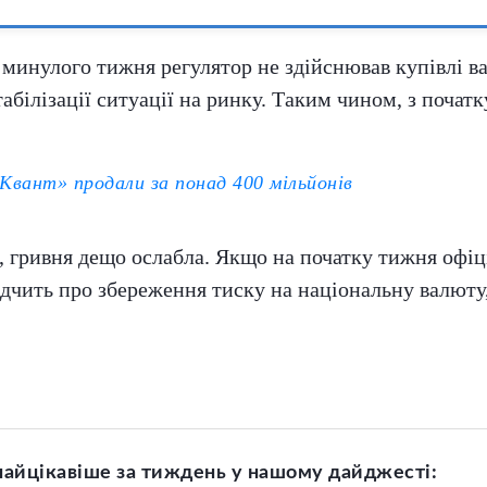
минулого тижня регулятор не здійснював купівлі в
білізації ситуації на ринку. Таким чином, з почат
«Квант» продали за понад 400 мільйонів
 гривня дещо ослабла. Якщо на початку тижня офіці
свідчить про збереження тиску на національну валют
найцікавіше за тиждень у нашому дайджесті: