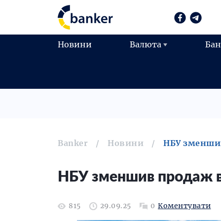
Новини
Валюта
Ба
Banker
Новини
НБУ зменшив
НБУ зменшив продаж в
815
29.09.25
0
Коментувати