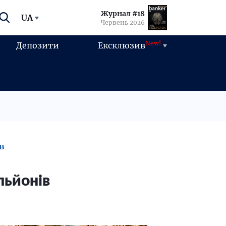
Журнал #18
UA
Червень 2026
New!
Депозити
Ексклюзив
в
льйонів