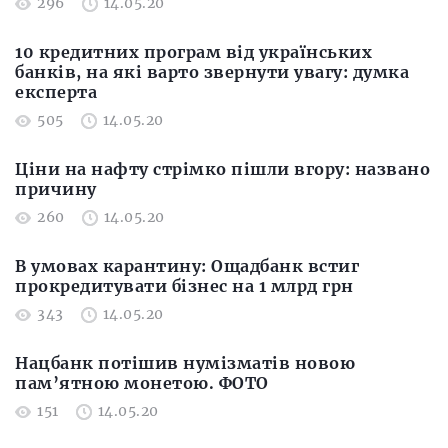
296
14.05.20
10 кредитних програм від українських
банків, на які варто звернути увагу: думка
експерта
505
14.05.20
Ціни на нафту стрімко пішли вгору: названо
причину
260
14.05.20
В умовах карантину: Ощадбанк встиг
прокредитувати бізнес на 1 млрд грн
343
14.05.20
Нацбанк потішив нумізматів новою
пам’ятною монетою. ФОТО
151
14.05.20