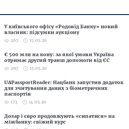
У київського офісу «Родовід Банку» новий
власник: підсумки аукціону
267
15.05.20
€ 500 млн на кону: за якої умови Україна
отримає другий транш допомоги від ЄС
297
15.05.20
UAPassportReader: Нацбанк запустив додаток
для зчитування даних з біометричних
паспортів
173
14.05.20
Долар і євро продовжують «сипатися» на
міжбанку: свіжий курс