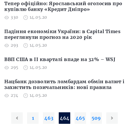
Тепер офіційно: Ярославський оголосив про
купівлю банку «Кредит Дніпро»
330
14.05.20
Падіння економіки України: в Capital Times
переглянули прогноз на 2020 рік
293
14.05.20
ВВП США в II кварталі впаде на 32% – WSJ
295
14.05.20
Нацбанк дозволить ломбардам обмін валют і
захистить позичальників: нові правила
274
14.05.20
1
463
464
465
509