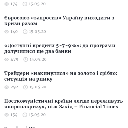
174
15.05.20
Євросоюз «запросив» Україну виходити з
кризи разом
140
15.05.20
«Доступні кредити 5-7-9%»: до програми
долучилися ще два банки
479
15.05.20
Трейдери «накинулися» на золото і срібло:
ситуація на ринку
292
15.05.20
Посткомуністичні країни легше переживуть
«коронакризу», ніж Захід – Financial Times
154
15.05.20