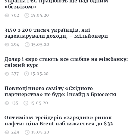
Україна і ЄС працюють ще над одним
«безвізом»
302
15.05.20
3150 з 200 тисяч українців, які
задекларували доходи, – мільйонери
294
15.05.20
Долар і євро стають все слабше на міжбанку:
свіжий курс
277
15.05.20
Повноцінного саміту «Східного
партнерства» не буде: інсайд з Брюсселя
135
15.05.20
Оптимізм трейдерів «зарядив» ринок
нафти: ціна Brent наближається до $32
249
15.05.20