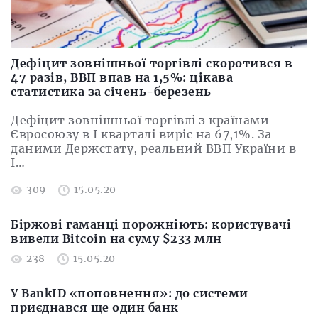
Дефіцит зовнішньої торгівлі скоротився в
47 разів, ВВП впав на 1,5%: цікава
статистика за січень-березень
Дефіцит зовнішньої торгівлі з країнами
Євросоюзу в I кварталі виріс на 67,1%. За
даними Держстату, реальний ВВП України в
I…
309
15.05.20
Біржові гаманці порожніють: користувачі
вивели Bitcoin на суму $233 млн
238
15.05.20
У BankID «поповнення»: до системи
приєднався ще один банк