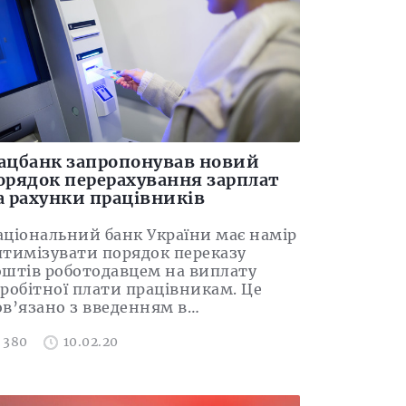
ацбанк запропонував новий
орядок перерахування зарплат
а рахунки працівників
аціональний банк України має намір
птимізувати порядок переказу
оштів роботодавцем на виплату
аробітної плати працівникам. Це
ов’язано з введенням в…
380
10.02.20