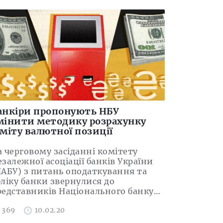
анкіри пропонують НБУ
мінити методику розрахунку
іміту валютної позиції
а черговому засіданні комітету
залежної асоціації банків України
НАБУ) з питань оподаткування та
бліку банки звернулися до
редставників Національного банку…
369
10.02.20