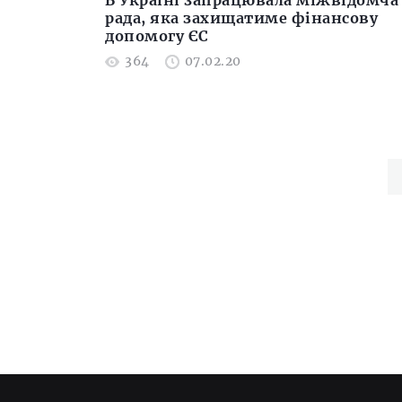
В Україні запрацювала міжвідомча
рада, яка захищатиме фінансову
допомогу ЄС
364
07.02.20