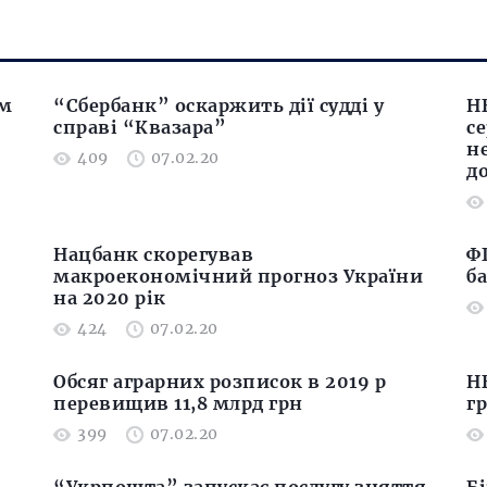
ам
“Сбербанк” оскаржить дії судді у
Н
справі “Квазара”
с
н
409
07.02.20
д
Нацбанк скорегував
Ф
макроекономічний прогноз України
ба
на 2020 рік
424
07.02.20
Обсяг аграрних розписок в 2019 р
Н
перевищив 11,8 млрд грн
г
399
07.02.20