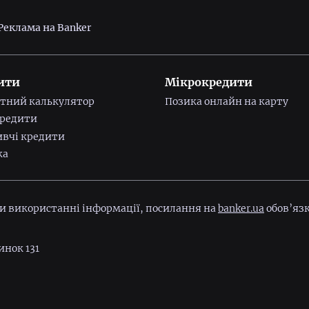
Реклама на Banker
ити
Мікрокредити
тний калькулятор
Позика онлайн на карту
редити
вчі кредити
ка
ри використанні інформації, посилання на
banker.ua
обов’язк
инок 131