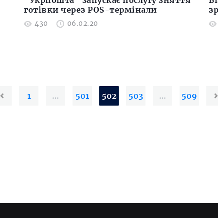
“Укрпошта” запускає послугу зняття
Б
готівки через POS-термінали
з
430
06.02.20
1
…
501
502
503
…
509