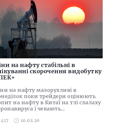
іни на нафту стабільні в
чікуванні скорочення видобутку
ПЕК+
іни на нафту малорухливі в
онеділок поки трейдери оцінюють
пит на нафту в Китаї на тлі спалаху
оронавируса і чекають…
417
10.02.20