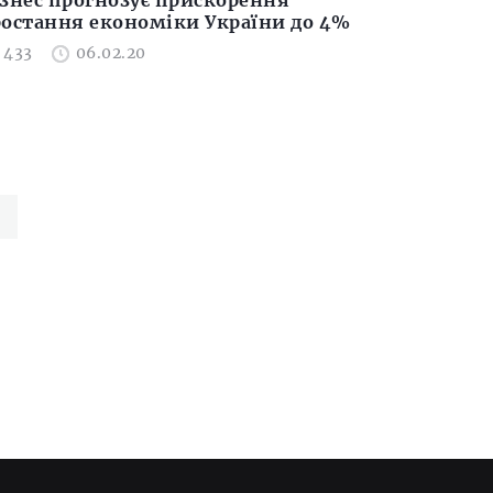
ізнес прогнозує прискорення
ростання економіки України до 4%
433
06.02.20