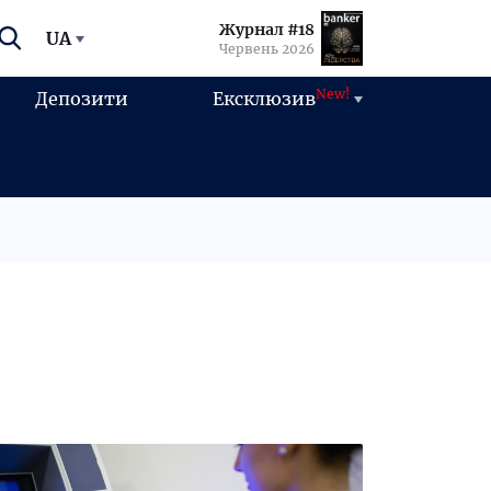
Журнал #18
UA
Червень 2026
New!
Депозити
Ексклюзив