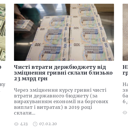
0
Чисті втрати держбюджету від
Н
зміцнення гривні склали близько
г
23 млрд грн
ку
Н
і
Через зміцнення курсу гривні чисті
з
втрати державного бюджету (за
ба
вирахуванням економії на боргових
6
виплат і витратах) в 2019 році
склали…
423
07.02.20