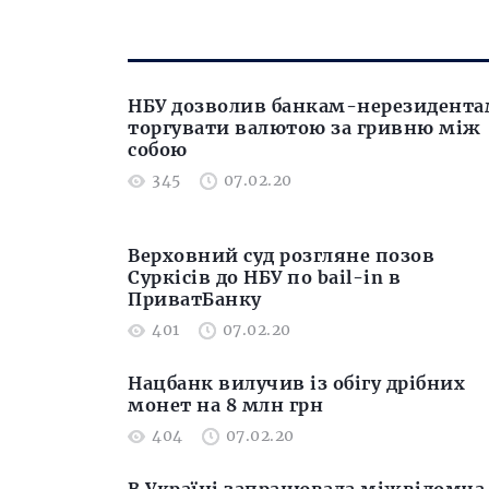
НБУ дозволив банкам-нерезидент
торгувати валютою за гривню між
собою
345
07.02.20
Верховний cуд розгляне позов
Суркісів до НБУ по bail-in в
ПриватБанку
401
07.02.20
Нацбанк вилучив із обігу дрібних
монет на 8 млн грн
404
07.02.20