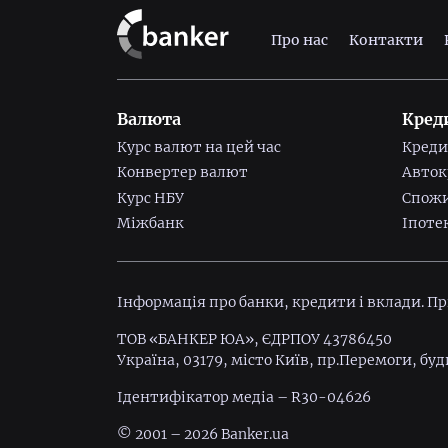
Про нас
Контакти
Валюта
Кред
Курс валют на цей час
Креди
Конвертер валют
Авток
Курс НБУ
Спожи
Міжбанк
Іпоте
Інформація про банки, кредити і вклади. П
ТОВ «БАНКЕР ЮА», ЄДРПОУ 43786450
Україна, 03179, місто Київ, пр.Перемоги, буд
Ідентифiкатор медiа – R30-04626
© 2001 – 2026 Banker.ua