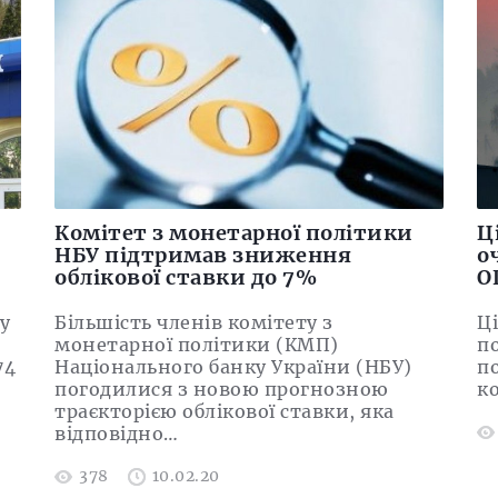
Комітет з монетарної політики
Ц
НБУ підтримав зниження
о
облікової ставки до 7%
О
у
Більшість членів комітету з
Ц
монетарної політики (КМП)
п
74
Національного банку України (НБУ)
по
погодилися з новою прогнозною
к
траєкторією облікової ставки, яка
відповідно…
378
10.02.20