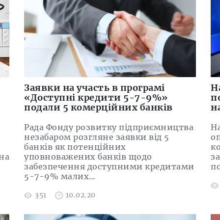
Заявки на участь в програмі
Н
«Доступні кредити 5-7-9%»
п
подали 5 комерційних банків
н
Рада Фонду розвитку підприємництва
Н
незабаром розгляне заявки від 5
о
банків як потенційних
к
на
уповноважених банків щодо
з
забезпечення доступними кредитами
п
5-7-9% малих…
351
10.02.20