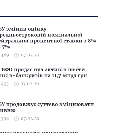
БУ змінив оцінку
ередньостроковій номінальної
ейтральної процентної ставки з 8%
о 7%
369
07.02.20
ГВФО продає пул активів шести
нків-банкрутів на 11,7 млрд грн
455
07.02.20
БУ продовжує суттєво зміцнювати
ривню
398
07.02.20