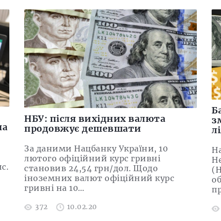
Б
НБУ: після вихідних валюта
з
на
продовжує дешевшати
л
За даними Нацбанку України, 10
Н
лютого офіційний курс гривні
Не
с.
становив 24,54 грн/дол. Щодо
(
іноземних валют офіційний курс
о
гривні на 10…
п
372
10.02.20