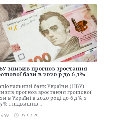
БУ знизив прогноз зростання
рошової бази в 2020 р до 6,1%
аціональний банк України (НБУ)
низив прогноз зростання грошової
зи в Україні в 2020 році до 6,1% з
,5% і підвищив…
459
07.02.20