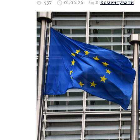
437
01.06.26
0
Коментувати