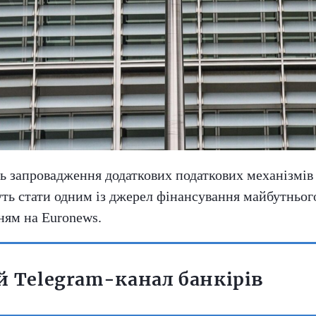
 запровадження додаткових податкових механізмів д
уть стати одним із джерел фінансування майбутньо
ням на Euronews.
 Telegram-канал банкірів