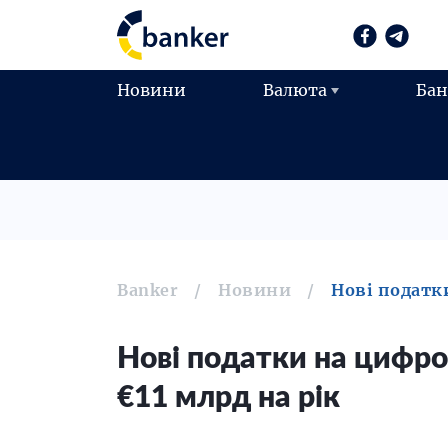
Новини
Валюта
Ба
Banker
Новини
Нові податк
Нові податки на цифро
€11 млрд на рік