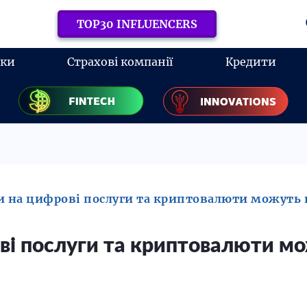
TOP30 INFLUENCERS
нки
Страхові компанії
Кредити
и на цифрові послуги та криптовалюти можуть п
ві послуги та криптовалюти м