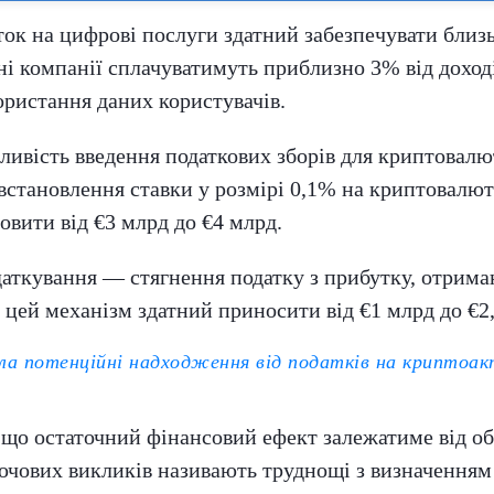
ток на цифрові послуги здатний забезпечувати близ
ні компанії сплачуватимуть приблизно 3% від доход
ористання даних користувачів.
ливість введення податкових зборів для криптовалю
встановлення ставки у розмірі 0,1% на криптовалютн
вити від €3 млрд до €4 млрд.
аткування — стягнення податку з прибутку, отриман
, цей механізм здатний приносити від €1 млрд до €2
ила потенційні надходження від податків на криптоа
 що остаточний фінансовий ефект залежатиме від об
ючових викликів називають труднощі з визначенням 