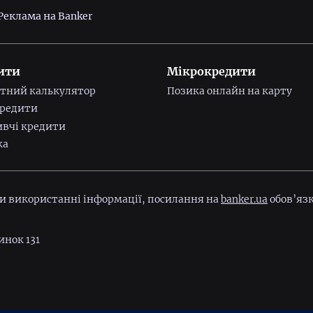
Реклама на Banker
ити
Мікрокредити
тний калькулятор
Позика онлайн на карту
редити
вчі кредити
ка
ри використанні інформації, посилання на
banker.ua
обов’язк
инок 131