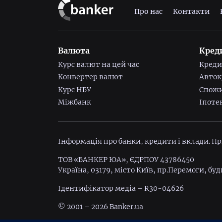
Про нас
Контакти
Валюта
Кред
Курс валют на цей час
Креди
Конвертер валют
Авток
Курс НБУ
Спожи
Міжбанк
Іпоте
Інформація про банки, кредити і вклади. П
ТОВ «БАНКЕР ЮА», ЄДРПОУ 43786450
Україна, 03179, місто Київ, пр.Перемоги, буд
Ідентифiкатор медiа – R30-04626
© 2001 – 2026 Banker.ua