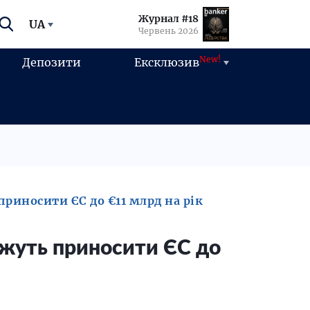
Журнал #18
UA
Червень 2026
New!
Депозити
Ексклюзив
риносити ЄС до €11 млрд на рік
ожуть приносити ЄС до