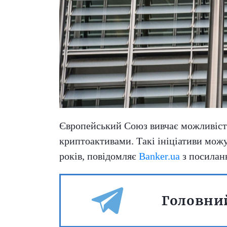
Європейський Союз вивчає можливість
криптоактивами. Такі ініціативи мож
років, повідомляє
Banker.ua
з посилан
Головний